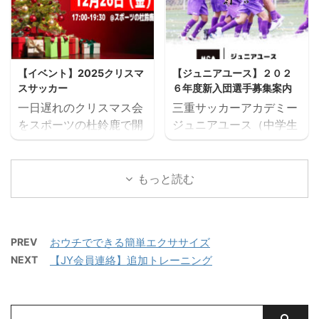
年代でさらなる飛躍がで
ー大会と盛りだくさんの
力を向上させよう！！
ッカーの試合を実施。そ
きるよう活動していま
内容で、この夏最高の思
【日時】２月２４日
して毎日ベストプレヤー
す。 中学生年代で獲得す
い出になること間違いな
（火）１７：３０ー１
を選出！！ 協賛：
べき技術や戦術の徹底・
し！！ たくさんのご参加
９：３０（１７：１５開
Mreform 時間割： 小学
個々がもつストロングポ
【イベント】2025クリスマ
【ジュニアユース】２０２
お待ちしております。
場） 【会場】フットサー
１ー３年生 １６：３０－
イント（長所）を磨く・
スサッカー
６年度新入団選手募集案内
【日時】７月２６日
カス鈴鹿 住所：〒513-
１７：２０ 定員１２名程
そしてサッカーを楽しむ
一日遅れのクリスマス会
三重サッカーアカデミー
（日）９：００（８：４
0825鈴鹿市住吉町
度 最少催行人数６ ...
...
をスポーツの杜鈴鹿で開
ジュニアユース（中学生
５開場）－１７：００
5769-1 【対象】小学
催します。 スクール生、
のチーム）では、２０２
【会場】フットサーカス
４・５・６年生 【内容】
スクールPLUS生、ジュ
６年度の新入団選手対象
鈴鹿（屋内フットサルコ
３対３のミニサッカー大
ニアユース生、OB？全
の体験練習会を開催して
もっと読む
ート） 【持ち物】サッカ
会・優勝チーム＆優秀選
員集まってサッカーを楽
おります。 ご興味のある
ーのできる格好・靴※・
手表彰あり 【参加費】三
しみましょう！！ もちろ
方はぜひご参加くださ
サッカーボール・飲み物
重サッカーアカデミー会
ん今年も子どもたちのお
い。進路の選択肢の一つ
（大きめの水筒）・着替
員１０００円/１人・会
PREV
おウチでできる簡単エクササイズ
楽しみ、トランプビンゴ
としてご検討いただけれ
え（午後練習用）・サン
員以外１５００円/１人
NEXT
【JY会員連絡】追加トレーニング
大会も実施します。 すで
ばと思います。体験会の
ダル・タオル・お弁当
【申込方法】３人以上の
にたくさんのプレゼント
お申込みはページ下にあ
（冷房の効いたお部屋で
チームでお申込みく ...
がプロサッカークラブや
る申込フォームからお願
保管 ...
三重サッカーアカデミー
いいたします。 三重サッ