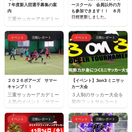
７年度新入団選手募集の案
ースクール 会員以外の方
内
も参加できます！！ ８月
日程更新しました。
三重サッカーアカデミー
夏休み期間、屋内フット
ジュニアユース（中学生
サル場「フットサーカス
のチーム）の２０２７年
イベント
活動レポート
イベント
活動レポート
鈴鹿」でミニサッカー中
度の新入団選手対象の体
心のストリートサッカー
験練習会を開催します。
的サッカースクールを開
ご興味のある方はぜひご
催します。毎回参加、１
参加ください。体験練習
回だけの参加OKと気軽
会を通して進路の選択肢
に参加できます。※参加
の一つとしてご検討いた
２０２６ボアーズ サマー
【イベント】3on3 ミニサッ
にはお申込みが必要で
だければと思います。体
キャンプ！！
カー大会
す。下のフォームからお
験会のお申込みはページ
三重サッカーアカデミー
３人制のサッカー大会を
申込みください。キャン
下にある申込フォームか
人気のイベント「サマー
屋内フットサルコート
セル等ないようご予定を
らお願いいたします。 三
キャンプ」を７月２６日
「フットサーカス鈴鹿」
ご確認の上お申し込みく
重サッカーアカデミージ
（日）に開催します。 楽
にて開催します。 試合は
ださい。 ウォーミングア
ュニアユースでは、選手
イベント
活動レポート
イベント
活動レポート
しいゲームから本格的な
最大の師、サッカーの試
ップを兼ねた基礎技術練
の育成を第一とし、次の
サッカーの練習、サッカ
合で実践的な技術・判断
習の後、たくさんミニサ