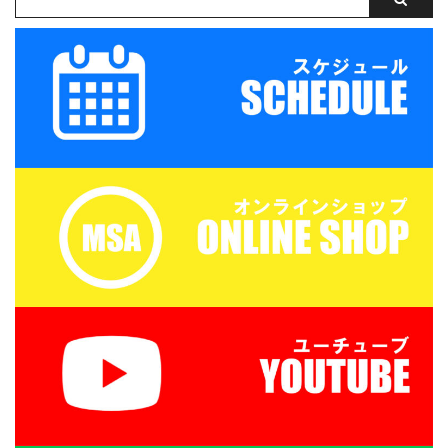
スポンサーなどから届い
カーアカデミージュニア
ていますよ。 今年は平日
ユースでは、選手の育成
開催となりますが、みな
を第一とし、次の年代で
さまのご参加お待ちして
さらなる飛躍ができるよ
おります。参加のお申込
う活動しています。 中学
みは必要ありません。 ２
生年代で獲得すべき技術
０２５クリスマスサッカ
や戦術の徹底・個々がも
ー/Christmas Funding
つストロングポイント
Soccer Ev ...
（長所）を磨く・そして
サッカーを楽しむ！！ 三
...