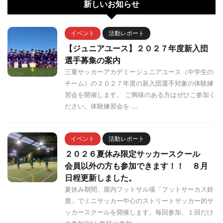
新しいお知らせ
イベント
活動レポート
【ジュニアユース】２０２７年度新入団
選手募集の案内
三重サッカーアカデミージュニアユース（中学生の
チーム）の２０２７年度の新入団選手対象の体験練
習会を開催します。 ご興味のある方はぜひご参加く
ださい。体験練習会を ...
イベント
活動レポート
２０２６夏休み限定サッカースクール
会員以外の方も参加できます！！ ８月
日程更新しました。
夏休み期間、屋内フットサル場「フットサーカス鈴
鹿」でミニサッカー中心のストリートサッカー的サ
ッカースクールを開催します。毎回参加、１回だけ