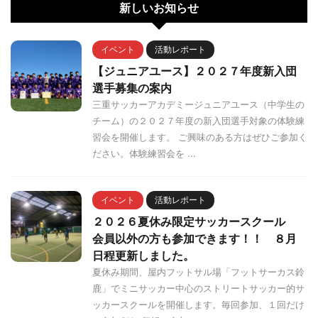
新しいお知らせ
イベント
活動レポート
【ジュニアユース】２０２７年度新入団
選手募集の案内
三重サッカーアカデミージュニアユース（中学生の
チーム）の２０２７年度の新入団選手対象の体験練
習会を開催します。 ご興味のある方はぜひご参加く
ださい。体験練習会を ...
イベント
活動レポート
２０２６夏休み限定サッカースクール
会員以外の方も参加できます！！ ８月
日程更新しました。
夏休み期間、屋内フットサル場「フットサーカス鈴
鹿」でミニサッカー中心のストリートサッカー的サ
ッカースクールを開催します。毎回参加、１回だけ