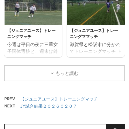
習の後、たくさんミニサ
年代でさらなる飛躍がで
サッカーアカデミー 対
ー大会と盛りだくさんの
ッカーの試合を実施。そ
きるよう活動していま
FC VAIZE・高槻ジー
内容で、この夏最高の思
して毎日ベストプレヤー
す。 中学生年代で獲得す
グ・CAOS（大阪）・ハ
い出になること間違いな
を選出！！ 協賛：
べき技術や戦術の徹底・
ジャス（岡山）・FCファ
し！！ たくさんのご参加
Mreform 時間割： 小学
個々がもつストロングポ
【ジュニアユース】トレー
【ジュニアユース】トレー
ルトラーダ（広島）・
お待ちしております。
１ー３年生 １６：３０－
イント（長所）を磨く・
ニングマッチ
ニングママッチ
MIOびわこ滋賀・レイジ
【日時】７月２６日
１７：２０ 定員１２名程
そしてサッカーを楽しむ
今週は平日の夜に三重女
滋賀県と松阪市に分かれ
ェンド滋賀
（日）９：００（８：４
度 最少催行人数６ ...
...
子国体選抜と、週末は鈴
てトレーニングマッチ ト
https://miesocceracade
５開場）－１７：００
鹿市と津市に分かれてト
レーニングマッチ 三重サ
my.com/wp-
【会場】フットサーカス
レーニングマッチを実施
ッカーアカデミー 対
content/uploads/2026/
鈴鹿（屋内フットサルコ
しました。 トレーニング
ラドソン滋賀 三重サッカ
もっと読む
07/PXL_20260718_0801
ート） 【持ち物】サッカ
マッチ 三重サッカーアカ
ーアカデミー 対 ヴェ
22879.mp4 トレーニン
ーのできる格好・靴※・
デミー 対 三重女子国
ルデラッソ松阪
グマッチ 三重サッカーア
サッカーボール・飲み物
体 三重サッカーアカデミ
カデミー 対 鈴 ...
（大きめの水筒）・着替
PREV
【ジュニアユース】トレーニングマッチ
ー 対 ヴェルデラッソ
え（午後練習用）・サン
NEXT
JY試合結果２０２６０２０７
松阪 三重サッカーアカデ
ダル・タオル・お弁当
ミー 対 津西高校
（冷房の効いたお部屋で
保管 ...