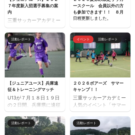
７年度新入団選手募集の案
ースクール 会員以外の方
内
も参加できます！！ ８月
日程更新しました。
三重サッカーアカデミー
夏休み期間、屋内フット
ジュニアユース（中学生
サル場「フットサーカス
のチーム）の２０２７年
活動レポート
イベント
活動レポート
鈴鹿」でミニサッカー中
度の新入団選手対象の体
心のストリートサッカー
験練習会を開催します。
的サッカースクールを開
ご興味のある方はぜひご
催します。毎回参加、１
参加ください。体験練習
回だけの参加OKと気軽
会を通して進路の選択肢
に参加できます。※参加
の一つとしてご検討いた
【ジュニアユース】兵庫遠
２０２６ボアーズ サマー
にはお申込みが必要で
だければと思います。体
征＆トレーニングマッチ
キャンプ！！
す。下のフォームからお
験会のお申込みはページ
U13が７月１８日１９日
三重サッカーアカデミー
申込みください。キャン
下にある申込フォームか
の２日間、兵庫県に遠征
人気のイベント「サマー
セル等ないようご予定を
らお願いいたします。 三
しました。 U14とU15
キャンプ」を７月２６日
ご確認の上お申し込みく
重サッカーアカデミージ
は、鈴鹿市と奈良県でト
（日）に開催します。 楽
ださい。 ウォーミングア
ュニアユースでは、選手
活動レポート
活動レポート
レーニングマッチを行い
しいゲームから本格的な
ップを兼ねた基礎技術練
の育成を第一とし、次の
ました。 兵庫遠征 三重
サッカーの練習、サッカ