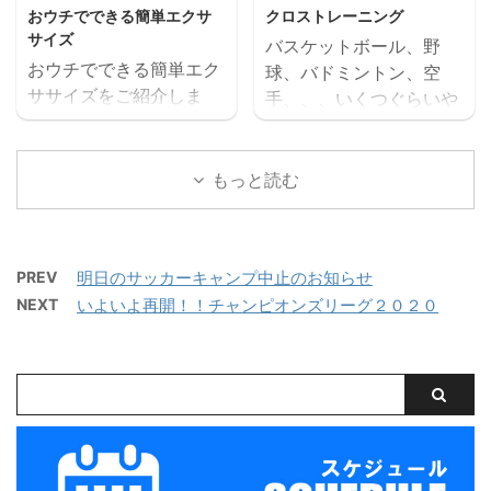
ッジFC所属）。ヨーロッ
つ。 下の足は軽く曲げて
ません。世界最高峰のサ
ケジュールの関係で ...
おウチでできる簡単エクサ
クロストレーニング
パサッカーの新人賞（ゴ
リラックス 両足は広げす
ッカーに酔いしれま ...
サイズ
バスケットボール、野
ールデンボーイ）の候補
ぎないように ストレッチ
おウチでできる簡単エク
球、バドミントン、空
にノミネートされた逸
３ 片方の足を伸ばし、も
ササイズをご紹介しま
手、、、いくつぐらいや
材。彼が出場する
う片方の足を曲げて座
す。 ※回数を設定してい
ったことがありますか？
Norwich（ノーリッジ）
り、両手を前に伸ばす。
ませんので、小学生がす
たくさんのスポーツを行
対Southampton（サウ
曲げている方の足裏は太
る場合は、正しいフォー
うことを「クロストレー
もっと読む
サンプトン）の試合は土
ももの内側に持ってくる
ムでできる回数をやって
ニング」といいます。 専
曜日の２：００から
つま先は上に向けて行う
みましょう！！ 膝つき腕
門的にひとつのスポーツ
DAZN（ダゾーン）でラ
立て伏せ 正しいフォーム
を行うことは、その種目
イブ放送されます。 そし
PREV
明日のサッカーキャンプ中止のお知らせ
で行うと、上半身だけで
を上達させるためとても
て、中断していたチャン
NEXT
いよいよ再開！！チャンピオンズリーグ２０２０
なく腹筋などの体幹も強
重要なことです。 しか
ピオンズリーグも８月に
化 肩から膝まで一直線・
し、子どもはひとつのス
開催が決定（BBCSP ...
顔は前向き 肩から膝まで
ポーツで同じ動きをくり
一直線に保つ 膝と両手を
かえすと、ケガにつなが
つけ、膝は腰幅、両手は
るという研究結果があり
肩幅に広げる。 両手の方
ます。ひとつのスポーツ
に体重をかけて、ゆっく
だと同じ筋肉ばかりが使
り肘を曲げて体を地面に