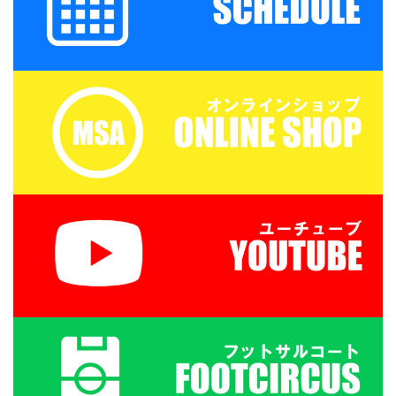
われがちになるからで
近づける。 ゆっくり肘を
す。 たとえばテニスやゴ
伸ばして元の姿勢に戻
ルフだとひねる動きが多
る。 おしりあげ おしり
くなったり、道具を使う
や太ももの裏、体幹の強
スポーツだと利き手を使
化 両膝は閉じて、足は地
うことが多くなったり
面につける ...
と、体 ...