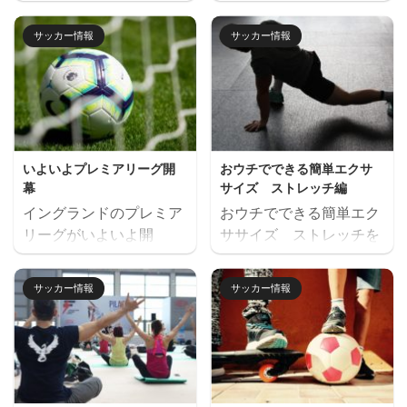
ンピオンズリーグ が、い
ました。 攻撃の部分も改
よいよ再開されます。日
善されつつあり、次につ
サッカー情報
サッカー情報
本での放送がなくなる可
ながる試合となりまし
能性がありましたが、
た。また１．２年生も競
DAZNで放送されること
争に加わり始め、良いチ
になり一安心。
ーム状況になってきまし
【DAZN】初月1ヶ月無料
た。 中学１年生は、これ
お試し いつもなら、決勝
までの問題点を改善する
いよいよプレミアリーグ開
おウチでできる簡単エクサ
までホーム＆アウェイで
ためのトレーニングを実
幕
サイズ ストレッチ編
行われていますが、今年
施しました。 明日から、
イングランドのプレミア
おウチでできる簡単エク
は準々決勝から一発勝負
お盆休みとなります、体
リーグがいよいよ開
ササイズ ストレッチを
のトーナメント！！激し
を休めるとともに、精神
幕！！ 初日からマンチャ
ご紹介します。 ストレッ
い戦いが予想されます。
のリフレッシュもしてい
スターシティ対アーセナ
チ１ 寝た状態で片方のひ
今日はいきなり、マンチ
きましょう。 長期休暇の
サッカー情報
サッカー情報
ルと豪華な試合。 注目
ざを抱える。 ひざは外に
ェスターシティとレアル
重要性 三重サッカーアカ
は、代表の杉野がルート
開きすぎない 頭を地面に
マドリードの対戦、そし
デミーでは、設立（１０
ンタウン時代に９歳のこ
つけて、リラックスして
てクリスティアーノ・ロ
年前）から夏の長期休暇
ろから関わったマック
行う ストレッチ２ 横向
ナウド擁するユベントス
をとっています。※今年
ス・アーロンズ（ノーリ
きに寝て、上の足首を持
が登場！！これは見逃せ
は自粛期間や公式戦のス