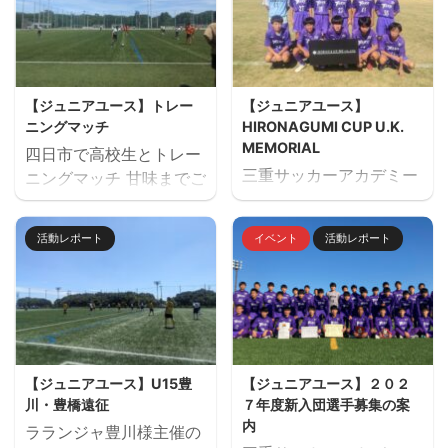
【ジュニアユース】トレー
【ジュニアユース】
ニングマッチ
HIRONAGUMI CUP U.K.
MEMORIAL
四日市で高校生とトレー
三重サッカーアカデミー
ニングマッチ 甘味までご
主催でU14のサッカーフ
用意していただきありが
ェスティバル
とうございました。 トレ
活動レポート
イベント
活動レポート
「HIRONAGUMI CUP
ーニングマッチ 三重サッ
U.K. MEMORIAL」を開
カーアカデミー対四日市
催しました。 ２日間天然
南高校
芝２面で対戦しました。
優勝：レイジェンド滋賀
参加チーム サルファス
【ジュニアユース】U15豊
【ジュニアユース】２０２
ORS（静岡）・レイジェ
川・豊橋遠征
７年度新入団選手募集の案
ンド滋賀（滋賀県）・愛
内
ラランジャ豊川様主催の
知FC・FC豊川・緑