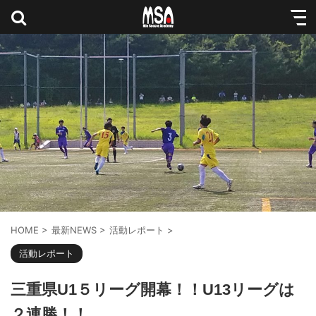
HOME
>
最新NEWS
>
活動レポート
>
活動レポート
三重県U1５リーグ開幕！！U13リーグは
２連勝！！