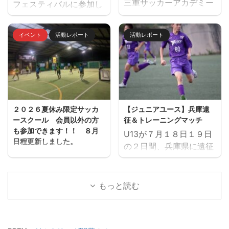
三重サッカーアカデミー
フェスティバルに参加し
FC（愛知県）・ヴィアテ
ジュニアユース（中学生
ました。 １日目 三重サ
ィン三重・ヴェルデラッ
のチーム）の２０２７年
ッカーアカデミー対豊川
ソ松阪・三重サッカーア
イベント
活動レポート
活動レポート
度の新入団選手対象の体
高校 三重サッカーアカデ
カデミー（三重）
験練習会を開催します。
ミー対修文学院高校 三重
ご興味のある方はぜひご
サッカーアカデミー対ル
参加ください。体験練習
セーロ京都 ２日目 三重
会を通して進路の選択肢
サッカーアカデミー対ア
の一つとしてご検討いた
ヴィエール所沢 三重サッ
２０２６夏休み限定サッカ
【ジュニアユース】兵庫遠
だければと思います。体
カーアカデミー対時習館
ースクール 会員以外の方
征＆トレーニングマッチ
験会のお申込みはページ
高校 三重サッカーアカデ
も参加できます！！ ８月
U13が７月１８日１９日
下にある申込フォームか
ミー対エストレージャ
日程更新しました。
の２日間、兵庫県に遠征
らお願いいたします。 三
夏休み期間、屋内フット
しました。 U14とU15
重サッカーアカデミージ
サル場「フットサーカス
は、鈴鹿市と奈良県でト
ュニアユースでは、選手
鈴鹿」でミニサッカー中
レーニングマッチを行い
もっと読む
の育成を第一とし、次の
心のストリートサッカー
ました。 兵庫遠征 三重
年代でさらなる飛躍がで
的サッカースクールを開
サッカーアカデミー 対
きるよう活動していま
催します。毎回参加、１
FC VAIZE・高槻ジー
す。 中学生年代で獲得す