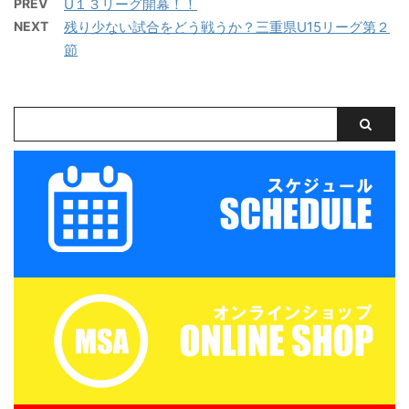
回だけの参加OKと気軽
PREV
U１３リーグ開幕！！
グ・CAOS（大阪）・ハ
べき技術や戦術の徹底・
に参加できます。※参加
NEXT
残り少ない試合をどう戦うか？三重県U15リーグ第２
ジャス（岡山）・FCファ
個々がもつストロングポ
にはお申込みが必要で
ルトラーダ（広島）・
節
イント（長所）を磨く・
す。下のフォームからお
MIOびわこ滋賀・レイジ
そしてサッカーを楽しむ
申込みください。キャン
ェンド滋賀
...
セル等ないようご予定を
https://miesocceracade
ご確認の上お申し込みく
my.com/wp-
ださい。 ウォーミングア
content/uploads/2026/
ップを兼ねた基礎技術練
07/PXL_20260718_0801
習の後、たくさんミニサ
22879.mp4 トレーニン
ッカーの試合を実施。そ
グマッチ 三重サッカーア
して毎日ベストプレヤー
カデミー 対 鈴 ...
を選出！！ 協賛：
Mreform 時間割： 小学
１ー３年生 １６：３０－
１７：２０ 定員１２名程
度 最少催行人数６ ...