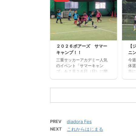
ひご参加ください。体験練習
ルを
会を通して進路の選択肢の一
１回
つとしてご検討いただければ
加で
と思います。体験会のお申込
みが
みはページ下にある申込フォ
から
ームからお願いいたします。
ンセ
三重サッカーアカデミージュ
確認
ニアユースでは、選手の育成
い。
２０２６ボアーズ サマー
【
を第一とし、次の年代でさら
ねた
キャンプ！！
ニ
なる飛躍ができるよう活動し
さん
ています。 中学生年代で獲得
三重サッカーアカデミー人気
今週
施。
すべき技術や戦術の徹底・
のイベント「サマーキャン
体選
ーを
個々がもつストロングポイン
プ」を７月２６日（日）に開
市に
時間
ト（長所）を磨く・そしてサ
催します。 楽しいゲームから
ッチ
６：
ッカーを楽しむ ...
本格的なサッカーの練習、サ
ニン
２名
ッカー大会と盛りだくさんの
カデ
内容で、この夏最高の思い出
三
になること間違いなし！！ た
対 
くさんのご参加お待ちしてお
サッ
ります。 【日時】７月２６日
西高
（日）９：００（８：４５開
PREV
diadora Fes
場）－１７：００ 【会場】フ
NEXT
これからはじまる
ットサーカス鈴鹿（屋内フッ
トサルコート） 【持ち物】サ