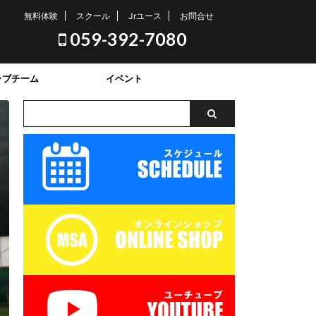
無料体験
スクール
Jrユース
お問合せ
059-392-7080
ラブチーム
イベント