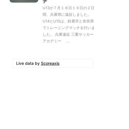
チ
U13が７月１８日１９日の２日
間、兵庫県に遠征しました。
U14とU15は、鈴鹿市と奈良県
でトレーニングマッチを行いま
した。 兵庫遠征 三重サッカー
アカデミー ...
Live data by
Scoreaxis