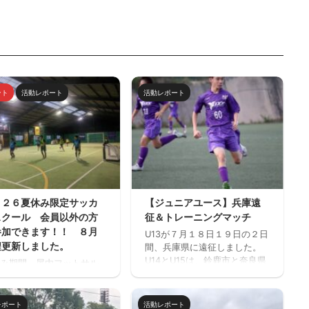
ント
活動レポート
活動レポート
０２６夏休み限定サッカ
【ジュニアユース】兵庫遠
スクール 会員以外の方
征＆トレーニングマッチ
参加できます！！ ８月
U13が７月１８日１９日の２日
程更新しました。
間、兵庫県に遠征しました。
U14とU15は、鈴鹿市と奈良県
み期間、屋内フットサル
でトレーニングマッチを行い
フットサーカス鈴鹿」で
ました。 兵庫遠征 三重サッカ
サッカー中心のストリー
ーアカデミー 対 FC VAIZE・
ッカー的サッカースクー
レポート
活動レポート