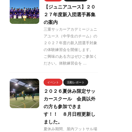
【ジュニアユース】２０
２７年度新入団選手募集
の案内
三重サッカーアカデミージュニ
アユース（中学生のチーム）の
２０２７年度の新入団選手対象
の体験練習会を開催します。
ご興味のある方はぜひご参加く
ださい。体験練習会を ...
イベント
活動レポート
２０２６夏休み限定サッ
カースクール 会員以外
の方も参加できま
す！！ ８月日程更新し
ました。
夏休み期間、屋内フットサル場