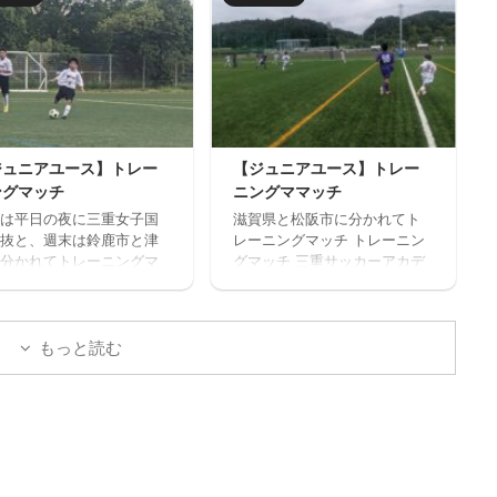
高槻ジーグ・CAOS（大阪）・
開催します。毎回参加、
ハジャス（岡山）・FCファル
だけの参加OKと気軽に参
トラーダ（広島）・MIOびわこ
きます。※参加にはお申込
滋賀・レイジェンド滋賀
必要です。下のフォーム
https://miesocceracademy.c
お申込みください。キャ
om/wp-
ル等ないようご予定をご
content/uploads/2026/07/PX
の上お申し込みくださ
L_20260718_080122879.mp4
 ウォーミングアップを兼
ジュニアユース】トレー
【ジュニアユース】トレー
トレーニングマッチ 三重サッ
基礎技術練習の後、たく
ングマッチ
ニングママッチ
カーアカデミー 対 鈴 ...
ミニサッカーの試合を実
は平日の夜に三重女子国
滋賀県と松阪市に分かれてト
そして毎日ベストプレヤ
抜と、週末は鈴鹿市と津
レーニングマッチ トレーニン
選出！！ 協賛：Mreform
分かれてトレーニングマ
グマッチ 三重サッカーアカデ
割： 小学１ー３年生 １
を実施しました。 トレー
ミー 対 ラドソン滋賀 三重
３０－１７：２０ 定員１
グマッチ 三重サッカーア
サッカーアカデミー 対 ヴ
程度 最少催行人数６ ...
ミー 対 三重女子国体
ェルデラッソ松阪
もっと読む
重サッカーアカデミー
ヴェルデラッソ松阪 三重
カーアカデミー 対 津
校