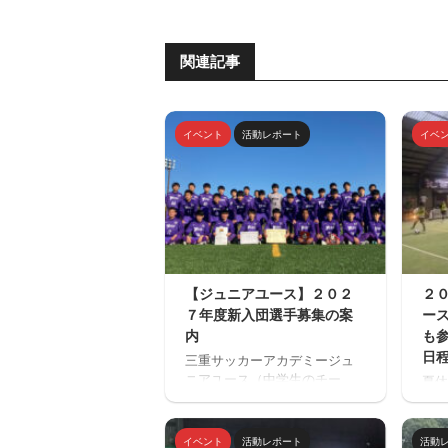
関連記事
イベント
活動レポート
イベ
【ジュニアユース】２０２
２
７年度新入団選手募集の案
ー
内
も
日
三重サッカーアカデミージュ
ニアユース（中学生のチー
夏休
ム）の２０２７年度の新入団
場「
選手対象の体験練習会を開催
ミニ
します。 ご興味のある方はぜ
トサ
イベント
活動レポート
活動