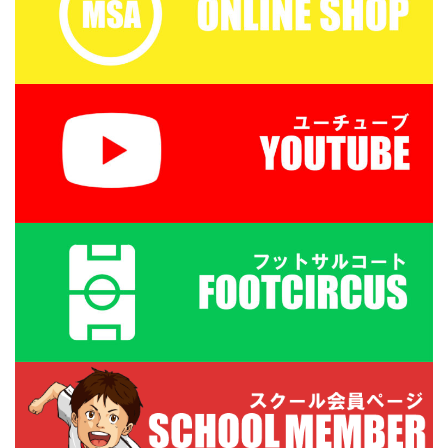
１ー３年生 １６：３０－
１７：２０ 定員１２名程
度 最少催行人数６ ...