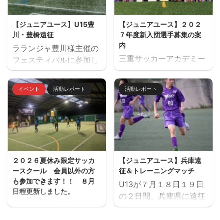
優勝：レイジェンド滋賀
参加チーム サルファス
【ジュニアユース】U15豊
【ジュニアユース】２０２
ORS（静岡）・レイジェ
川・豊橋遠征
７年度新入団選手募集の案
ンド滋賀（滋賀県）・愛
内
ラランジャ豊川様主催の
知FC・FC豊川・緑
三重サッカーアカデミー
フェスティバルに参加し
FC（愛知県）・ヴィアテ
ジュニアユース（中学生
ました。 １日目 三重サ
ィン三重・ヴェルデラッ
のチーム）の２０２７年
ッカーアカデミー対豊川
ソ松阪・三重サッカーア
イベント
活動レポート
活動レポート
度の新入団選手対象の体
高校 三重サッカーアカデ
カデミー（三重）
験練習会を開催します。
ミー対修文学院高校 三重
ご興味のある方はぜひご
サッカーアカデミー対ル
参加ください。体験練習
セーロ京都 ２日目 三重
会を通して進路の選択肢
サッカーアカデミー対ア
の一つとしてご検討いた
ヴィエール所沢 三重サッ
２０２６夏休み限定サッカ
【ジュニアユース】兵庫遠
だければと思います。体
カーアカデミー対時習館
ースクール 会員以外の方
征＆トレーニングマッチ
験会のお申込みはページ
高校 三重サッカーアカデ
も参加できます！！ ８月
U13が７月１８日１９日
下にある申込フォームか
ミー対エストレージャ
日程更新しました。
の２日間、兵庫県に遠征
らお願いいたします。 三
夏休み期間、屋内フット
しました。 U14とU15
重サッカーアカデミージ
サル場「フットサーカス
は、鈴鹿市と奈良県でト