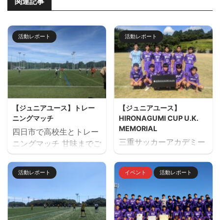
関連記事
活動レポート
活動レポート
【ジュニアユース】トレー
【ジュニアユース】
ニングマッチ
HIRONAGUMI CUP U.K.
MEMORIAL
四日市で高校生とトレー
三重サッカーアカデミー
ニングマッチ 甘味までご
主催でU14のサッカーフ
用意していただきありが
ェスティバル
とうございました。 トレ
活動レポート
イベント
活動レポート
「HIRONAGUMI CUP
ーニングマッチ 三重サッ
U.K. MEMORIAL」を開
カーアカデミー対四日市
催しました。 ２日間天然
南高校
芝２面で対戦しました。