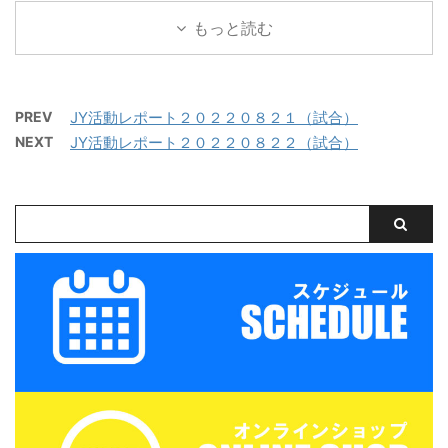
ュニアユースでは、選手
鈴鹿」でミニサッカー中
レーニングマッチを行い
もっと読む
の育成を第一とし、次の
心のストリートサッカー
ました。 兵庫遠征 三重
年代でさらなる飛躍がで
的サッカースクールを開
サッカーアカデミー 対
きるよう活動していま
催します。毎回参加、１
FC VAIZE・高槻ジー
す。 中学生年代で獲得す
回だけの参加OKと気軽
PREV
JY活動レポート２０２２０８２１（試合）
グ・CAOS（大阪）・ハ
べき技術や戦術の徹底・
に参加できます。※参加
NEXT
JY活動レポート２０２２０８２２（試合）
ジャス（岡山）・FCファ
個々がもつストロングポ
にはお申込みが必要で
ルトラーダ（広島）・
イント（長所）を磨く・
す。下のフォームからお
MIOびわこ滋賀・レイジ
そしてサッカーを楽しむ
申込みください。キャン
ェンド滋賀
...
セル等ないようご予定を
https://miesocceracade
ご確認の上お申し込みく
my.com/wp-
ださい。 ウォーミングア
content/uploads/2026/
ップを兼ねた基礎技術練
07/PXL_20260718_0801
習の後、たくさんミニサ
22879.mp4 トレーニン
ッカーの試合を実施。そ
グマッチ 三重サッカーア
して毎日ベストプレヤー
カデミー 対 鈴 ...
を選出！！ 協賛：
Mreform 時間割： 小学