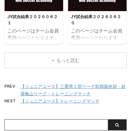
を保存する
を保存する
JY試合結果２０２６０６２
JY試合結果２０２６０６２
１
０
このページはチーム会員
このページはチーム会員
専用ページとなります。
専用ページとなります。
閲覧にはユーザー名とパ
閲覧にはユーザー名とパ
スワードにてログインが
スワードにてログインが
必要となります。既存ユ
必要となります。既存ユ
もっと読む
ーザのログインユーザー
ーザのログインユーザー
名またはメールアドレス
名またはメールアドレス
パスワード ログイン状態
パスワード ログイン状態
PREV
【ジュニアユース】三重県１部リーグ前期最終節・鈴
を保存する
を保存する
鹿亀山リーグ・トレーニングマッチ
NEXT
【ジュニアユース】トレーニングマッチ