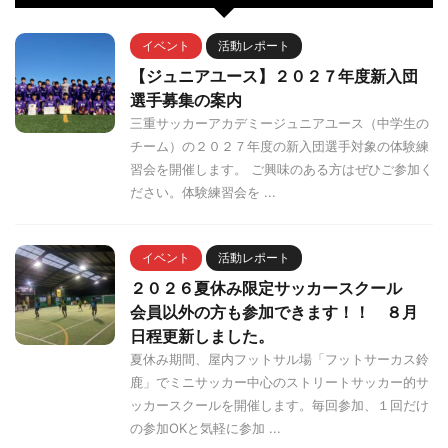
イベント
活動レポート
【ジュニアユース】２０２７年度新入団
選手募集の案内
三重サッカーアカデミージュニアユース（中学生の
チーム）の２０２７年度の新入団選手対象の体験練
習会を開催します。 ご興味のある方はぜひご参加く
ださい。体験練習会を ...
イベント
活動レポート
２０２６夏休み限定サッカースクール
会員以外の方も参加できます！！ ８月
日程更新しました。
夏休み期間、屋内フットサル場「フットサーカス鈴
鹿」でミニサッカー中心のストリートサッカー的サ
ッカースクールを開催します。毎回参加、１回だけ
の参加OKと気軽に参加 ...