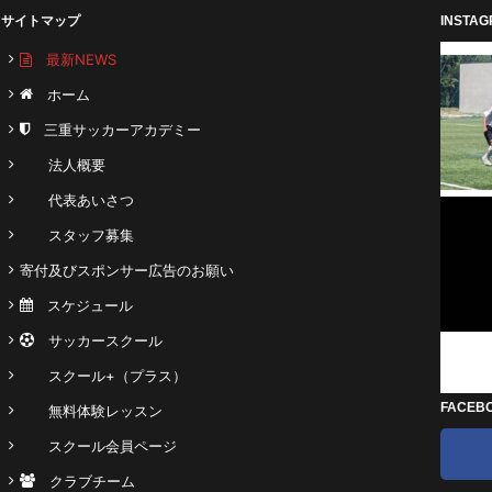
サイトマップ
INSTA
最新NEWS
ホーム
三重サッカーアカデミー
法人概要
代表あいさつ
スタッフ募集
寄付及びスポンサー広告のお願い
スケジュール
サッカースクール
スクール+（プラス）
FACEB
無料体験レッスン
スクール会員ページ
クラブチーム