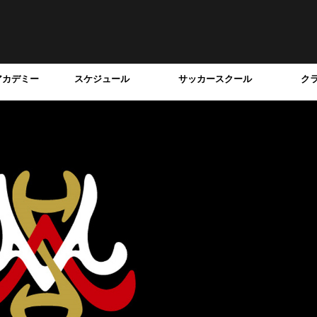
アカデミー
スケジュール
サッカースクール
ク