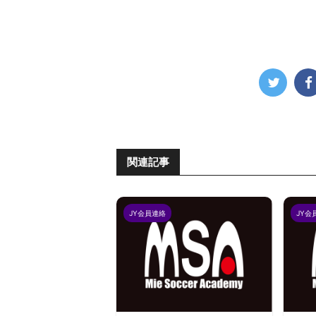
関連記事
JY会員連絡
JY会