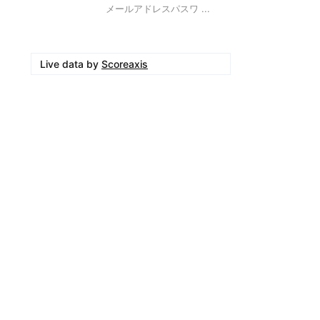
メールアドレスパスワ ...
Live data by
Scoreaxis