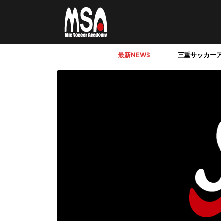
最新NEWS
三重サッカー