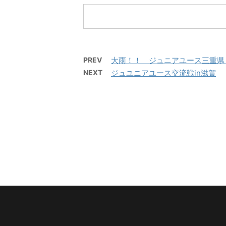
ー名またはメールアドレスパ
ー名
スワード ログイン状態を保存
スワ
する
す
PREV
大雨！！ ジュニアユース三重県
NEXT
ジュユニアユース交流戦in滋賀