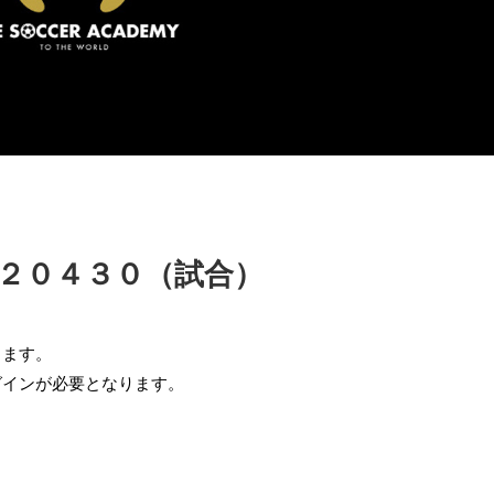
２２０４３０（試合）
ります。
グインが必要となります。