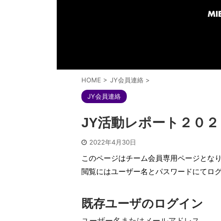
HOME
>
JY会員連絡
>
JY会員連絡
JY活動レポート２０
2022年4月30日
このページはチーム会員専用ページとな
閲覧にはユーザー名とパスワードにてロ
既存ユーザのログイン
ユーザー名またはメールアドレス