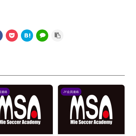
員連絡
JY会員連絡