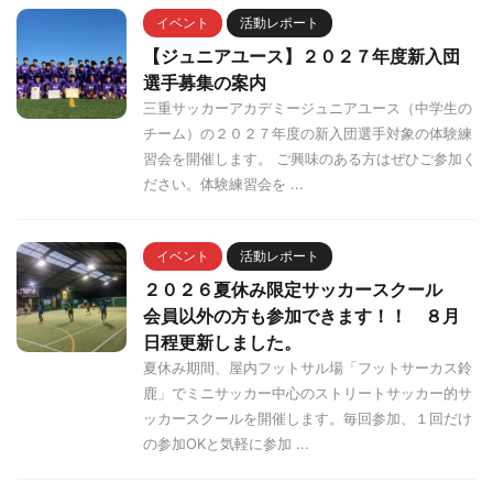
イベント
活動レポート
【ジュニアユース】２０２７年度新入団
選手募集の案内
三重サッカーアカデミージュニアユース（中学生の
チーム）の２０２７年度の新入団選手対象の体験練
習会を開催します。 ご興味のある方はぜひご参加く
ださい。体験練習会を ...
イベント
活動レポート
２０２６夏休み限定サッカースクール
会員以外の方も参加できます！！ ８月
日程更新しました。
夏休み期間、屋内フットサル場「フットサーカス鈴
鹿」でミニサッカー中心のストリートサッカー的サ
ッカースクールを開催します。毎回参加、１回だけ
の参加OKと気軽に参加 ...