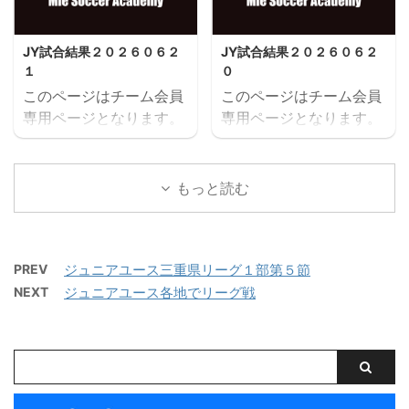
を保存する
を保存する
JY試合結果２０２６０６２
JY試合結果２０２６０６２
１
０
このページはチーム会員
このページはチーム会員
専用ページとなります。
専用ページとなります。
閲覧にはユーザー名とパ
閲覧にはユーザー名とパ
スワードにてログインが
スワードにてログインが
必要となります。既存ユ
必要となります。既存ユ
もっと読む
ーザのログインユーザー
ーザのログインユーザー
名またはメールアドレス
名またはメールアドレス
パスワード ログイン状態
パスワード ログイン状態
PREV
ジュニアユース三重県リーグ１部第５節
を保存する
を保存する
NEXT
ジュニアユース各地でリーグ戦