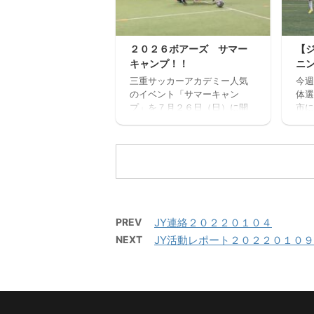
みはページ下にある申込フォ
から
ームからお願いいたします。
ンセ
三重サッカーアカデミージュ
確認
ニアユースでは、選手の育成
い。
２０２６ボアーズ サマー
【
を第一とし、次の年代でさら
ねた
キャンプ！！
ニ
なる飛躍ができるよう活動し
さん
ています。 中学生年代で獲得
三重サッカーアカデミー人気
今週
施。
すべき技術や戦術の徹底・
のイベント「サマーキャン
体選
ーを
個々がもつストロングポイン
プ」を７月２６日（日）に開
市に
時間
ト（長所）を磨く・そしてサ
催します。 楽しいゲームから
ッチ
６：
ッカーを楽しむ ...
本格的なサッカーの練習、サ
ニン
２名
ッカー大会と盛りだくさんの
カデ
内容で、この夏最高の思い出
三
になること間違いなし！！ た
対 
くさんのご参加お待ちしてお
サッ
ります。 【日時】７月２６日
西高
（日）９：００（８：４５開
PREV
JY連絡２０２２０１０４
場）－１７：００ 【会場】フ
NEXT
JY活動レポート２０２２０１０
ットサーカス鈴鹿（屋内フッ
トサルコート） 【持ち物】サ
ッカーのできる格好・靴※・サ
ッカーボール・飲み物（大き
めの水筒）・着替え（午後練
習用）・サンダル・タオル・