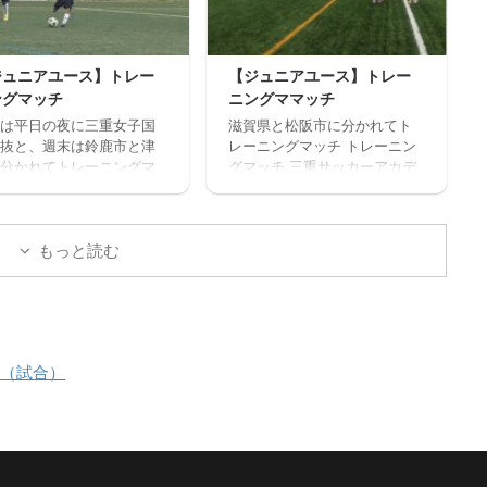
お申込みください。キャ
om/wp-
ル等ないようご予定をご
content/uploads/2026/07/PX
の上お申し込みくださ
L_20260718_080122879.mp4
 ウォーミングアップを兼
ジュニアユース】トレー
【ジュニアユース】トレー
トレーニングマッチ 三重サッ
基礎技術練習の後、たく
ングマッチ
ニングママッチ
カーアカデミー 対 鈴 ...
ミニサッカーの試合を実
は平日の夜に三重女子国
滋賀県と松阪市に分かれてト
そして毎日ベストプレヤ
抜と、週末は鈴鹿市と津
レーニングマッチ トレーニン
選出！！ 協賛：Mreform
分かれてトレーニングマ
グマッチ 三重サッカーアカデ
割： 小学１ー３年生 １
を実施しました。 トレー
ミー 対 ラドソン滋賀 三重
３０－１７：２０ 定員１
グマッチ 三重サッカーア
サッカーアカデミー 対 ヴ
程度 最少催行人数６ ...
ミー 対 三重女子国体
ェルデラッソ松阪
もっと読む
重サッカーアカデミー
ヴェルデラッソ松阪 三重
カーアカデミー 対 津
校
９（試合）