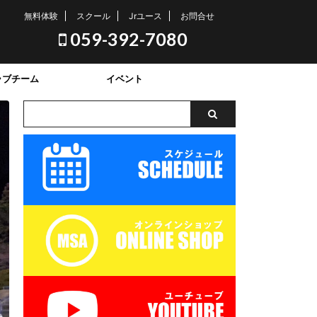
無料体験
スクール
Jrユース
お問合せ
059-392-7080
ラブチーム
イベント