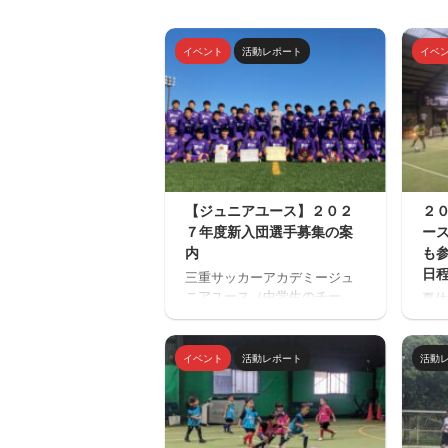
イベント
活動レポート
イベ
【ジュニアユース】２０２
２
７年度新入団選手募集の案
ー
内
も
日
三重サッカーアカデミージュ
ニアユース（中学生のチー
夏休
ム）の２０２７年度の新入団
場「
選手対象の体験練習会を開催
ミニ
します。 ご興味のある方はぜ
トサ
イベント
活動レポート
活動
ひご参加ください。体験練習
ルを
会を通して進路の選択肢の一
１回
つとしてご検討いただければ
加で
と思います。体験会のお申込
みが