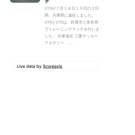
チ
U13が７月１８日１９日の２日
間、兵庫県に遠征しました。
U14とU15は、鈴鹿市と奈良県
でトレーニングマッチを行いま
した。 兵庫遠征 三重サッカー
アカデミー ...
Live data by
Scoreaxis