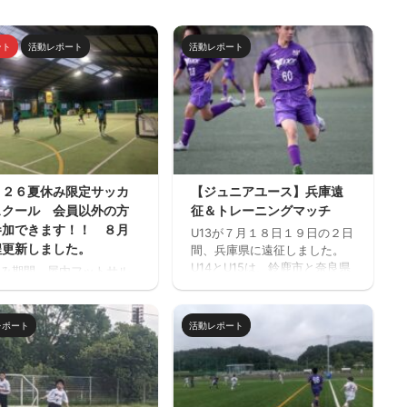
ント
活動レポート
活動レポート
０２６夏休み限定サッカ
【ジュニアユース】兵庫遠
スクール 会員以外の方
征＆トレーニングマッチ
参加できます！！ ８月
U13が７月１８日１９日の２日
程更新しました。
間、兵庫県に遠征しました。
U14とU15は、鈴鹿市と奈良県
み期間、屋内フットサル
でトレーニングマッチを行い
フットサーカス鈴鹿」で
ました。 兵庫遠征 三重サッカ
サッカー中心のストリー
ーアカデミー 対 FC VAIZE・
ッカー的サッカースクー
レポート
活動レポート
高槻ジーグ・CAOS（大阪）・
開催します。毎回参加、
ハジャス（岡山）・FCファル
だけの参加OKと気軽に参
トラーダ（広島）・MIOびわこ
きます。※参加にはお申込
滋賀・レイジェンド滋賀
必要です。下のフォーム
https://miesocceracademy.c