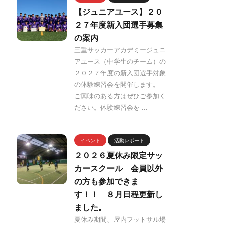
【ジュニアユース】２０
２７年度新入団選手募集
の案内
三重サッカーアカデミージュニ
アユース（中学生のチーム）の
２０２７年度の新入団選手対象
の体験練習会を開催します。
ご興味のある方はぜひご参加く
ださい。体験練習会を ...
イベント
活動レポート
２０２６夏休み限定サッ
カースクール 会員以外
の方も参加できま
す！！ ８月日程更新し
ました。
夏休み期間、屋内フットサル場