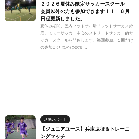
２０２６夏休み限定サッカースクール
会員以外の方も参加できます！！ ８月
日程更新しました。
夏休み期間、屋内フットサル場「フットサーカス鈴
鹿」でミニサッカー中心のストリートサッカー的サ
ッカースクールを開催します。毎回参加、１回だけ
の参加OKと気軽に参加 ...
活動レポート
【ジュニアユース】兵庫遠征＆トレーニ
ングマッチ