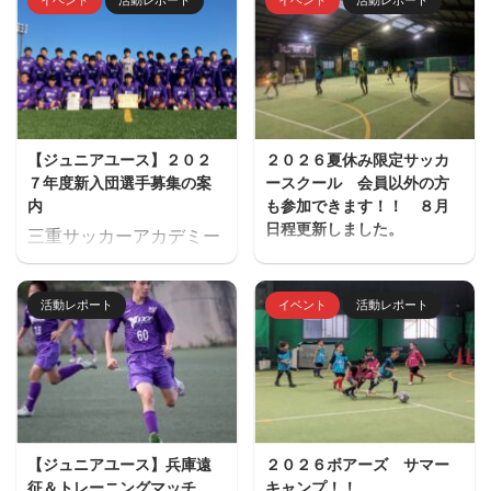
【ジュニアユース】２０２
２０２６夏休み限定サッカ
７年度新入団選手募集の案
ースクール 会員以外の方
内
も参加できます！！ ８月
日程更新しました。
三重サッカーアカデミー
夏休み期間、屋内フット
ジュニアユース（中学生
サル場「フットサーカス
のチーム）の２０２７年
活動レポート
イベント
活動レポート
鈴鹿」でミニサッカー中
度の新入団選手対象の体
心のストリートサッカー
験練習会を開催します。
的サッカースクールを開
ご興味のある方はぜひご
催します。毎回参加、１
参加ください。体験練習
回だけの参加OKと気軽
会を通して進路の選択肢
に参加できます。※参加
の一つとしてご検討いた
【ジュニアユース】兵庫遠
２０２６ボアーズ サマー
にはお申込みが必要で
だければと思います。体
征＆トレーニングマッチ
キャンプ！！