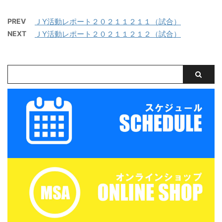
グマッチ 三重サッカーア
サッカーボール・飲み物
体 三重サッカーアカデミ
カデミー 対 鈴 ...
（大きめの水筒）・着替
PREV
ＪY活動レポート２０２１１２１１（試合）
ー 対 ヴェルデラッソ
え（午後練習用）・サン
NEXT
ＪY活動レポート２０２１１２１２（試合）
松阪 三重サッカーアカデ
ダル・タオル・お弁当
ミー 対 津西高校
（冷房の効いたお部屋で
保管 ...