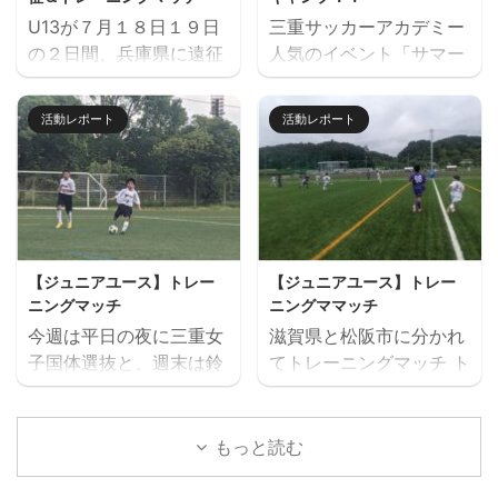
す。下のフォームからお
験会のお申込みはページ
U13が７月１８日１９日
三重サッカーアカデミー
申込みください。キャン
下にある申込フォームか
の２日間、兵庫県に遠征
人気のイベント「サマー
セル等ないようご予定を
らお願いいたします。 三
しました。 U14とU15
キャンプ」を７月２６日
ご確認の上お申し込みく
重サッカーアカデミージ
は、鈴鹿市と奈良県でト
（日）に開催します。 楽
ださい。 ウォーミングア
ュニアユースでは、選手
活動レポート
活動レポート
レーニングマッチを行い
しいゲームから本格的な
ップを兼ねた基礎技術練
の育成を第一とし、次の
ました。 兵庫遠征 三重
サッカーの練習、サッカ
習の後、たくさんミニサ
年代でさらなる飛躍がで
サッカーアカデミー 対
ー大会と盛りだくさんの
ッカーの試合を実施。そ
きるよう活動していま
FC VAIZE・高槻ジー
内容で、この夏最高の思
して毎日ベストプレヤー
す。 中学生年代で獲得す
グ・CAOS（大阪）・ハ
い出になること間違いな
を選出！！ 協賛：
べき技術や戦術の徹底・
ジャス（岡山）・FCファ
し！！ たくさんのご参加
Mreform 時間割： 小学
個々がもつストロングポ
【ジュニアユース】トレー
【ジュニアユース】トレー
ルトラーダ（広島）・
お待ちしております。
１ー３年生 １６：３０－
イント（長所）を磨く・
ニングマッチ
ニングママッチ
MIOびわこ滋賀・レイジ
【日時】７月２６日
１７：２０ 定員１２名程
そしてサッカーを楽しむ
今週は平日の夜に三重女
滋賀県と松阪市に分かれ
ェンド滋賀
（日）９：００（８：４
度 最少催行人数６ ...
...
子国体選抜と、週末は鈴
てトレーニングマッチ ト
https://miesocceracade
５開場）－１７：００
鹿市と津市に分かれてト
レーニングマッチ 三重サ
my.com/wp-
【会場】フットサーカス
レーニングマッチを実施
ッカーアカデミー 対
content/uploads/2026/
鈴鹿（屋内フットサルコ
しました。 トレーニング
ラドソン滋賀 三重サッカ
もっと読む
07/PXL_20260718_0801
ート） 【持ち物】サッカ
マッチ 三重サッカーアカ
ーアカデミー 対 ヴェ
22879.mp4 トレーニン
ーのできる格好・靴※・
デミー 対 三重女子国
ルデラッソ松阪