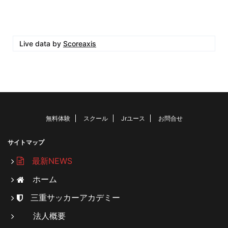
Live data by
Scoreaxis
無料体験
スクール
Jrユース
お問合せ
サイトマップ
最新NEWS
ホーム
三重サッカーアカデミー
法人概要