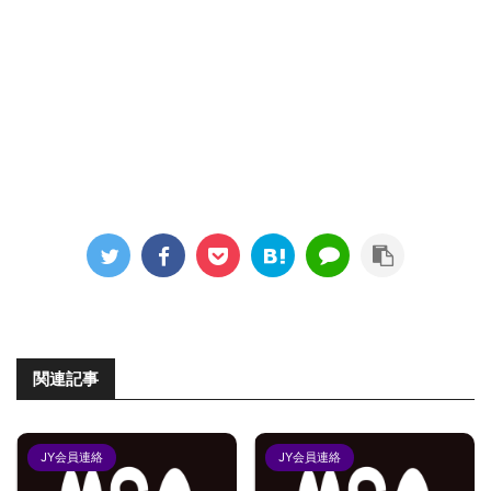
関連記事
JY会員連絡
JY会員連絡