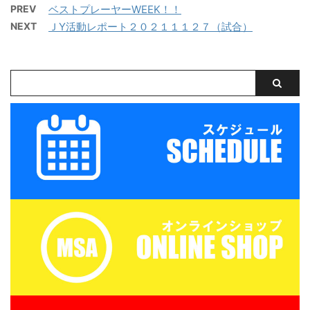
PREV
ベストプレーヤーWEEK！！
を保存する
を保存する
NEXT
ＪY活動レポート２０２１１１２７（試合）