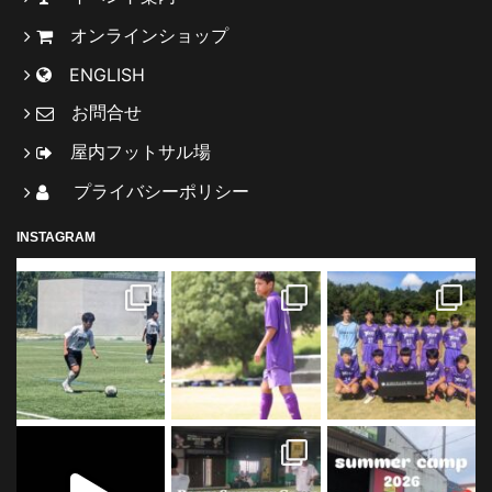
オンラインショップ
ENGLISH
お問合せ
屋内フットサル場
プライバシーポリシー
INSTAGRAM