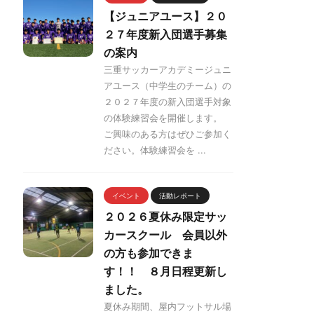
【ジュニアユース】２０
２７年度新入団選手募集
の案内
三重サッカーアカデミージュニ
アユース（中学生のチーム）の
２０２７年度の新入団選手対象
の体験練習会を開催します。
ご興味のある方はぜひご参加く
ださい。体験練習会を ...
イベント
活動レポート
２０２６夏休み限定サッ
カースクール 会員以外
の方も参加できま
す！！ ８月日程更新し
ました。
夏休み期間、屋内フットサル場