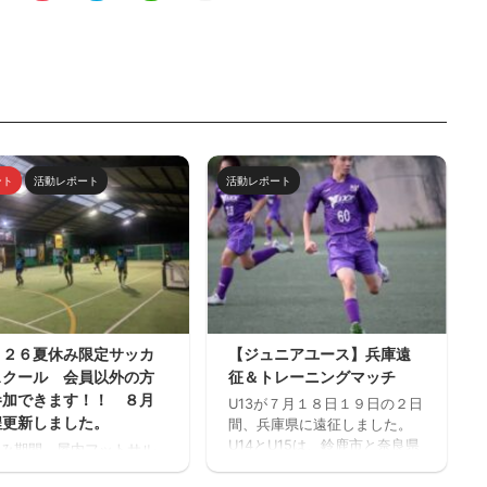
ント
活動レポート
活動レポート
０２６夏休み限定サッカ
【ジュニアユース】兵庫遠
スクール 会員以外の方
征＆トレーニングマッチ
参加できます！！ ８月
U13が７月１８日１９日の２日
程更新しました。
間、兵庫県に遠征しました。
U14とU15は、鈴鹿市と奈良県
み期間、屋内フットサル
でトレーニングマッチを行い
フットサーカス鈴鹿」で
ました。 兵庫遠征 三重サッカ