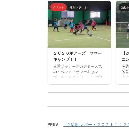
選手対象の体験練習会を開催
ミニ
します。 ご興味のある方はぜ
トサ
イベント
活動レポート
活動
ひご参加ください。体験練習
ルを
会を通して進路の選択肢の一
１回
つとしてご検討いただければ
加で
と思います。体験会のお申込
みが
みはページ下にある申込フォ
から
ームからお願いいたします。
ンセ
三重サッカーアカデミージュ
確認
ニアユースでは、選手の育成
い。
２０２６ボアーズ サマー
【
を第一とし、次の年代でさら
ねた
キャンプ！！
ニ
なる飛躍ができるよう活動し
さん
ています。 中学生年代で獲得
三重サッカーアカデミー人気
今週
施。
すべき技術や戦術の徹底・
のイベント「サマーキャン
体選
ーを
個々がもつストロングポイン
プ」を７月２６日（日）に開
市に
時間
ト（長所）を磨く・そしてサ
催します。 楽しいゲームから
ッチ
６：
ッカーを楽しむ ...
本格的なサッカーの練習、サ
ニン
２名
ッカー大会と盛りだくさんの
カデ
内容で、この夏最高の思い出
三
になること間違いなし！！ た
対 
くさんのご参加お待ちしてお
サッ
ります。 【日時】７月２６日
西高
（日）９：００（８：４５開
PREV
ＪY活動レポート２０２１１１２
場）－１７：００ 【会場】フ