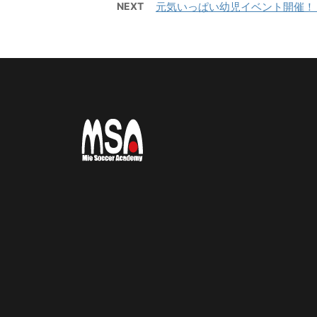
NEXT
元気いっぱい幼児イベント開催！
ットサーカス鈴鹿（屋内フッ
トサルコート） 【持ち物】サ
ッカーのできる格好・靴※・サ
ッカーボール・飲み物（大き
めの水筒）・着替え（午後練
習用）・サンダル・タオル・
お弁当（冷房の効いたお部屋
で保管 ...