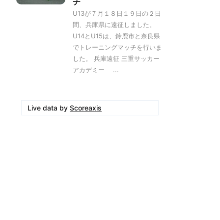
チ
U13が７月１８日１９日の２日
間、兵庫県に遠征しました。
U14とU15は、鈴鹿市と奈良県
でトレーニングマッチを行いま
した。 兵庫遠征 三重サッカー
アカデミー ...
Live data by
Scoreaxis