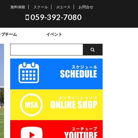
無料体験
スクール
Jrユース
お問合せ
059-392-7080
ラブチーム
イベント