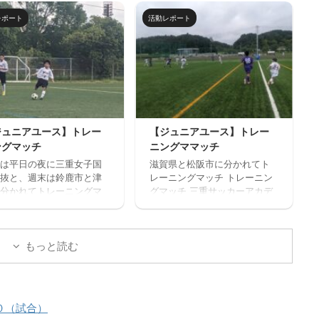
サッカー中心のストリー
ーアカデミー 対 FC VAIZE・
ッカー的サッカースクー
レポート
活動レポート
高槻ジーグ・CAOS（大阪）・
開催します。毎回参加、
ハジャス（岡山）・FCファル
だけの参加OKと気軽に参
トラーダ（広島）・MIOびわこ
きます。※参加にはお申込
滋賀・レイジェンド滋賀
必要です。下のフォーム
https://miesocceracademy.c
お申込みください。キャ
om/wp-
ル等ないようご予定をご
content/uploads/2026/07/PX
の上お申し込みくださ
L_20260718_080122879.mp4
 ウォーミングアップを兼
ジュニアユース】トレー
【ジュニアユース】トレー
トレーニングマッチ 三重サッ
基礎技術練習の後、たく
ングマッチ
ニングママッチ
カーアカデミー 対 鈴 ...
ミニサッカーの試合を実
は平日の夜に三重女子国
滋賀県と松阪市に分かれてト
そして毎日ベストプレヤ
抜と、週末は鈴鹿市と津
レーニングマッチ トレーニン
選出！！ 協賛：Mreform
分かれてトレーニングマ
グマッチ 三重サッカーアカデ
割： 小学１ー３年生 １
を実施しました。 トレー
ミー 対 ラドソン滋賀 三重
３０－１７：２０ 定員１
グマッチ 三重サッカーア
サッカーアカデミー 対 ヴ
程度 最少催行人数６ ...
ミー 対 三重女子国体
ェルデラッソ松阪
もっと読む
重サッカーアカデミー
ヴェルデラッソ松阪 三重
カーアカデミー 対 津
校
０（試合）