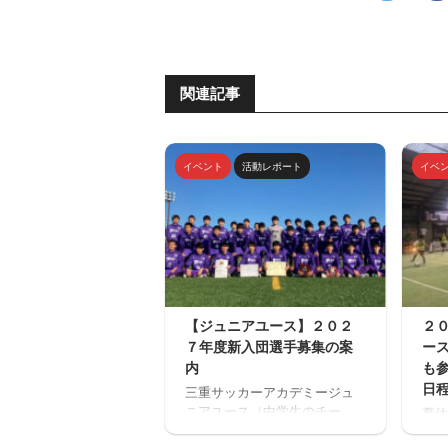
関連記事
イベント
活動レポート
イベ
【ジュニアユース】２０２
２
７年度新入団選手募集の案
ー
内
も
日
三重サッカーアカデミージュ
ニアユース（中学生のチー
夏休
ム）の２０２７年度の新入団
場「