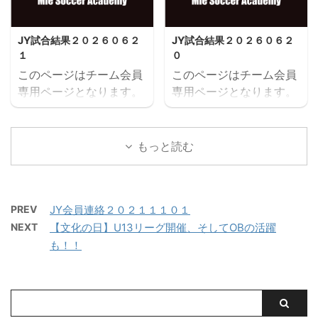
を保存する
を保存する
JY試合結果２０２６０６２
JY試合結果２０２６０６２
１
０
このページはチーム会員
このページはチーム会員
専用ページとなります。
専用ページとなります。
閲覧にはユーザー名とパ
閲覧にはユーザー名とパ
スワードにてログインが
スワードにてログインが
必要となります。既存ユ
必要となります。既存ユ
もっと読む
ーザのログインユーザー
ーザのログインユーザー
名またはメールアドレス
名またはメールアドレス
パスワード ログイン状態
パスワード ログイン状態
PREV
JY会員連絡２０２１１１０１
を保存する
を保存する
NEXT
【文化の日】U13リーグ開催、そしてOBの活躍
も！！