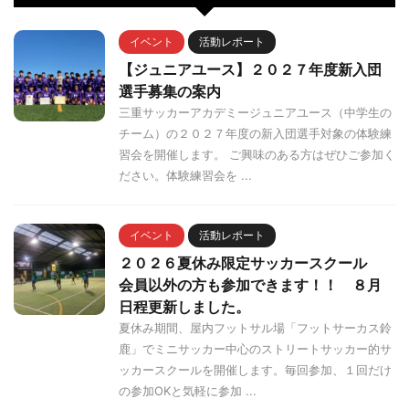
イベント
活動レポート
【ジュニアユース】２０２７年度新入団
選手募集の案内
三重サッカーアカデミージュニアユース（中学生の
チーム）の２０２７年度の新入団選手対象の体験練
習会を開催します。 ご興味のある方はぜひご参加く
ださい。体験練習会を ...
イベント
活動レポート
２０２６夏休み限定サッカースクール
会員以外の方も参加できます！！ ８月
日程更新しました。
夏休み期間、屋内フットサル場「フットサーカス鈴
鹿」でミニサッカー中心のストリートサッカー的サ
ッカースクールを開催します。毎回参加、１回だけ
の参加OKと気軽に参加 ...