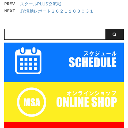
PREV
スクールPLUS交流戦
を保存する
を保存する
NEXT
JY活動レポート２０２１１０３０３１