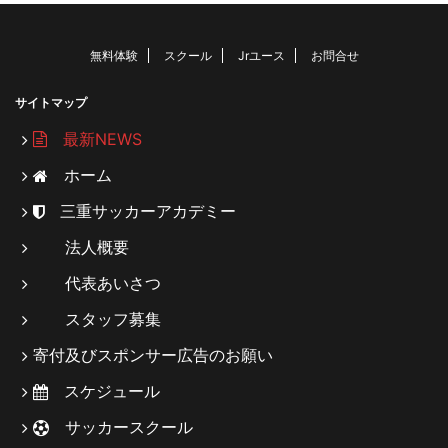
無料体験
スクール
Jrユース
お問合せ
サイトマップ
最新NEWS
ホーム
三重サッカーアカデミー
法人概要
代表あいさつ
スタッフ募集
寄付及びスポンサー広告のお願い
スケジュール
サッカースクール