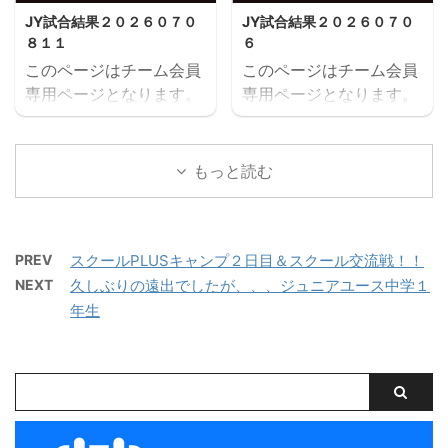
JY試合結果２０２６０７０
JY試合結果２０２６０７０
８１１
６
このページはチーム会員
このページはチーム会員
専用ページとなります。
専用ページとなります。
閲覧にはユーザー名とパ
閲覧にはユーザー名とパ
スワードにてログインが
スワードにてログインが
必要となります。既存ユ
必要となります。既存ユ
もっと読む
ーザのログインユーザー
ーザのログインユーザー
名またはメールアドレス
名またはメールアドレス
パスワード ログイン状態
パスワード ログイン状態
PREV
スクールPLUSキャンプ２日目＆スクール交流戦！！
を保存する
を保存する
NEXT
久しぶりの遠出でしたが、、、ジュニアユース中学１
年生