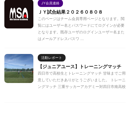
JY会員連絡
ＪＹ試合結果２０２６０８０８
このページはチーム会員専用ページとなります。閲
覧にはユーザー名とパスワードにてログインが必要
となります。既存ユーザのログインユーザー名また
はメールアドレスパスワ ...
活動レポート
【ジュニアユース】トレーニングマッチ
四日市で高校生とトレーニングマッチ 甘味までご用
意していただきありがとうございました。 トレーニ
ングマッチ 三重サッカーアカデミー対四日市南高校