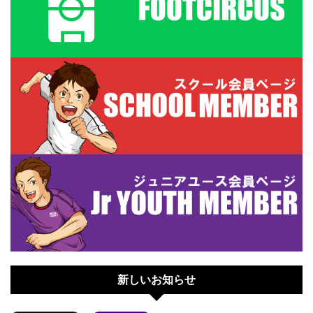
新しいお知らせ