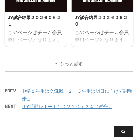
を保存する
を保存する
JY試合結果２０２６０６２
JY試合結果２０２６０６２
１
０
このページはチーム会員
このページはチーム会員
専用ページとなります。
専用ページとなります。
閲覧にはユーザー名とパ
閲覧にはユーザー名とパ
スワードにてログインが
スワードにてログインが
必要となります。既存ユ
必要となります。既存ユ
もっと読む
ーザのログインユーザー
ーザのログインユーザー
名またはメールアドレス
名またはメールアドレス
パスワード ログイン状態
パスワード ログイン状態
PREV
中学１年生は交流戦、２・３年生は明日に向けて調整
を保存する
を保存する
練習
NEXT
ＪY活動レポート２０２１０７２４（試合）