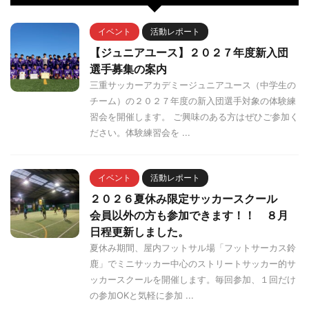
イベント
活動レポート
【ジュニアユース】２０２７年度新入団
選手募集の案内
三重サッカーアカデミージュニアユース（中学生の
チーム）の２０２７年度の新入団選手対象の体験練
習会を開催します。 ご興味のある方はぜひご参加く
ださい。体験練習会を ...
イベント
活動レポート
２０２６夏休み限定サッカースクール
会員以外の方も参加できます！！ ８月
日程更新しました。
夏休み期間、屋内フットサル場「フットサーカス鈴
鹿」でミニサッカー中心のストリートサッカー的サ
ッカースクールを開催します。毎回参加、１回だけ
の参加OKと気軽に参加 ...