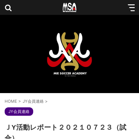
HOME
>
JY会員連絡
>
JY会員連絡
ＪY活動レポート２０２１０７２３（試
合）