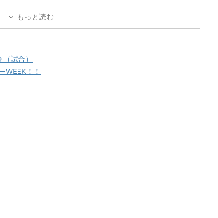
ミー 対 三重女子国体
ェルデラッソ松阪
もっと読む
重サッカーアカデミー
ヴェルデラッソ松阪 三重
カーアカデミー 対 津
校
９（試合）
WEEK！！