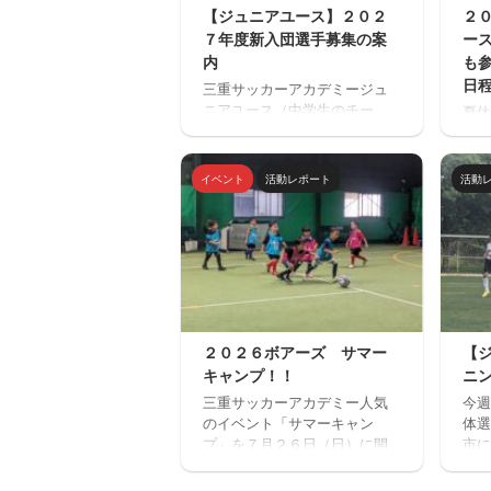
【ジュニアユース】２０２
２
７年度新入団選手募集の案
ー
内
も
日
三重サッカーアカデミージュ
ニアユース（中学生のチー
夏休
ム）の２０２７年度の新入団
場「
選手対象の体験練習会を開催
ミニ
します。 ご興味のある方はぜ
トサ
イベント
活動レポート
活動
ひご参加ください。体験練習
ルを
会を通して進路の選択肢の一
１回
つとしてご検討いただければ
加で
と思います。体験会のお申込
みが
みはページ下にある申込フォ
から
ームからお願いいたします。
ンセ
三重サッカーアカデミージュ
確認
ニアユースでは、選手の育成
い。
２０２６ボアーズ サマー
【
を第一とし、次の年代でさら
ねた
キャンプ！！
ニ
なる飛躍ができるよう活動し
さん
ています。 中学生年代で獲得
三重サッカーアカデミー人気
今週
施。
すべき技術や戦術の徹底・
のイベント「サマーキャン
体選
ーを
個々がもつストロングポイン
プ」を７月２６日（日）に開
市に
時間
ト（長所）を磨く・そしてサ
催します。 楽しいゲームから
ッチ
６：
ッカーを楽しむ ...
本格的なサッカーの練習、サ
ニン
２名