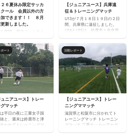
０２６夏休み限定サッカ
【ジュニアユース】兵庫遠
スクール 会員以外の方
征＆トレーニングマッチ
参加できます！！ ８月
U13が７月１８日１９日の２日
程更新しました。
間、兵庫県に遠征しました。
U14とU15は、鈴鹿市と奈良県
み期間、屋内フットサル
でトレーニングマッチを行い
フットサーカス鈴鹿」で
ました。 兵庫遠征 三重サッカ
サッカー中心のストリー
ーアカデミー 対 FC VAIZE・
ッカー的サッカースクー
レポート
活動レポート
高槻ジーグ・CAOS（大阪）・
開催します。毎回参加、
ハジャス（岡山）・FCファル
だけの参加OKと気軽に参
トラーダ（広島）・MIOびわこ
きます。※参加にはお申込
滋賀・レイジェンド滋賀
必要です。下のフォーム
https://miesocceracademy.c
お申込みください。キャ
om/wp-
ル等ないようご予定をご
content/uploads/2026/07/PX
の上お申し込みくださ
L_20260718_080122879.mp4
 ウォーミングアップを兼
ジュニアユース】トレー
【ジュニアユース】トレー
トレーニングマッチ 三重サッ
基礎技術練習の後、たく
ングマッチ
ニングママッチ
カーアカデミー 対 鈴 ...
ミニサッカーの試合を実
は平日の夜に三重女子国
滋賀県と松阪市に分かれてト
そして毎日ベストプレヤ
抜と、週末は鈴鹿市と津
レーニングマッチ トレーニン
選出！！ 協賛：Mreform
分かれてトレーニングマ
グマッチ 三重サッカーアカデ
割： 小学１ー３年生 １
を実施しました。 トレー
ミー 対 ラドソン滋賀 三重
３０－１７：２０ 定員１
グマッチ 三重サッカーア
サッカーアカデミー 対 ヴ
程度 最少催行人数６ ...