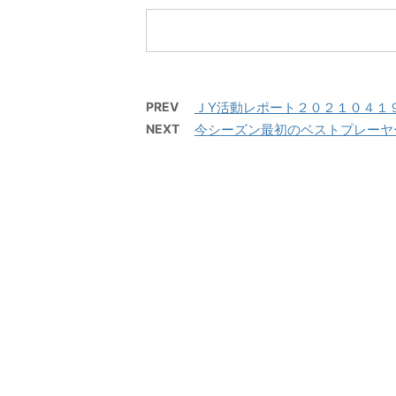
ッカー大会と盛りだくさんの
カデ
内容で、この夏最高の思い出
三
になること間違いなし！！ た
対 
くさんのご参加お待ちしてお
サッ
ります。 【日時】７月２６日
西高
（日）９：００（８：４５開
PREV
ＪY活動レポート２０２１０４１
場）－１７：００ 【会場】フ
NEXT
今シーズン最初のベストプレーヤー
ットサーカス鈴鹿（屋内フッ
トサルコート） 【持ち物】サ
ッカーのできる格好・靴※・サ
ッカーボール・飲み物（大き
めの水筒）・着替え（午後練
習用）・サンダル・タオル・
お弁当（冷房の効いたお部屋
で保管 ...