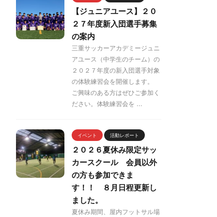
【ジュニアユース】２０
２７年度新入団選手募集
の案内
三重サッカーアカデミージュニ
アユース（中学生のチーム）の
２０２７年度の新入団選手対象
の体験練習会を開催します。
ご興味のある方はぜひご参加く
ださい。体験練習会を ...
イベント
活動レポート
２０２６夏休み限定サッ
カースクール 会員以外
の方も参加できま
す！！ ８月日程更新し
ました。
夏休み期間、屋内フットサル場