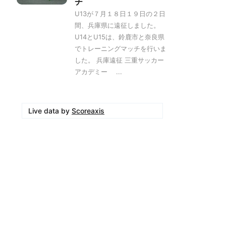
チ
U13が７月１８日１９日の２日
間、兵庫県に遠征しました。
U14とU15は、鈴鹿市と奈良県
でトレーニングマッチを行いま
した。 兵庫遠征 三重サッカー
アカデミー ...
Live data by
Scoreaxis