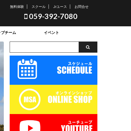
無料体験
スクール
Jrユース
お問合せ
059-392-7080
ラブチーム
イベント