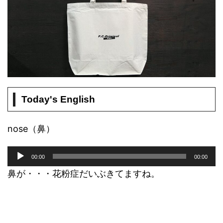
Today's English
nose（鼻）
音
00:00
00:00
声
プ
鼻が・・・花粉症だいぶきてますね。
レ
ー
ヤ
ー