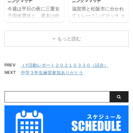
ニングマッチ
ニングママッチ
MIOびわこ滋賀・レイジ
【日時】７月２６日
１７：２０ 定員１２名程
そしてサッカーを楽しむ
今週は平日の夜に三重女
滋賀県と松阪市に分かれ
ェンド滋賀
（日）９：００（８：４
度 最少催行人数６ ...
...
子国体選抜と、週末は鈴
てトレーニングマッチ ト
https://miesocceracade
５開場）－１７：００
鹿市と津市に分かれてト
レーニングマッチ 三重サ
my.com/wp-
【会場】フットサーカス
レーニングマッチを実施
ッカーアカデミー 対
content/uploads/2026/
鈴鹿（屋内フットサルコ
しました。 トレーニング
ラドソン滋賀 三重サッカ
もっと読む
07/PXL_20260718_0801
ート） 【持ち物】サッカ
マッチ 三重サッカーアカ
ーアカデミー 対 ヴェ
22879.mp4 トレーニン
ーのできる格好・靴※・
デミー 対 三重女子国
ルデラッソ松阪
グマッチ 三重サッカーア
サッカーボール・飲み物
体 三重サッカーアカデミ
カデミー 対 鈴 ...
（大きめの水筒）・着替
PREV
ＪY活動レポート２０２１０３３０（試合）
ー 対 ヴェルデラッソ
え（午後練習用）・サン
NEXT
中学３年生練習参加ありがとう
松阪 三重サッカーアカデ
ダル・タオル・お弁当
ミー 対 津西高校
（冷房の効いたお部屋で
保管 ...