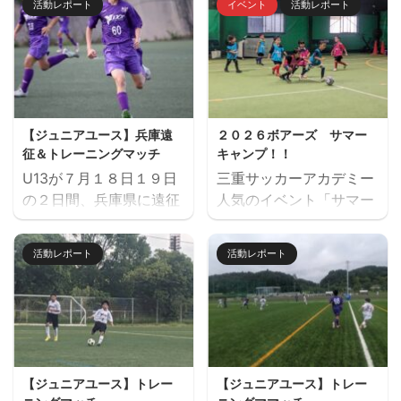
活動レポート
イベント
活動レポート
鈴鹿」でミニサッカー中
度の新入団選手対象の体
心のストリートサッカー
験練習会を開催します。
的サッカースクールを開
ご興味のある方はぜひご
催します。毎回参加、１
参加ください。体験練習
回だけの参加OKと気軽
会を通して進路の選択肢
に参加できます。※参加
の一つとしてご検討いた
【ジュニアユース】兵庫遠
２０２６ボアーズ サマー
にはお申込みが必要で
だければと思います。体
征＆トレーニングマッチ
キャンプ！！
す。下のフォームからお
験会のお申込みはページ
U13が７月１８日１９日
三重サッカーアカデミー
申込みください。キャン
下にある申込フォームか
の２日間、兵庫県に遠征
人気のイベント「サマー
セル等ないようご予定を
らお願いいたします。 三
しました。 U14とU15
キャンプ」を７月２６日
ご確認の上お申し込みく
重サッカーアカデミージ
は、鈴鹿市と奈良県でト
（日）に開催します。 楽
ださい。 ウォーミングア
ュニアユースでは、選手
活動レポート
活動レポート
レーニングマッチを行い
しいゲームから本格的な
ップを兼ねた基礎技術練
の育成を第一とし、次の
ました。 兵庫遠征 三重
サッカーの練習、サッカ
習の後、たくさんミニサ
年代でさらなる飛躍がで
サッカーアカデミー 対
ー大会と盛りだくさんの
ッカーの試合を実施。そ
きるよう活動していま
FC VAIZE・高槻ジー
内容で、この夏最高の思
して毎日ベストプレヤー
す。 中学生年代で獲得す
グ・CAOS（大阪）・ハ
い出になること間違いな
を選出！！ 協賛：
べき技術や戦術の徹底・
ジャス（岡山）・FCファ
し！！ たくさんのご参加
Mreform 時間割： 小学
個々がもつストロングポ
【ジュニアユース】トレー
【ジュニアユース】トレー
ルトラーダ（広島）・
お待ちしております。
１ー３年生 １６：３０－
イント（長所）を磨く・