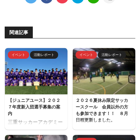
関連記事
イベント
活動レポート
イベント
活動レポート
【ジュニアユース】２０２
２０２６夏休み限定サッカ
７年度新入団選手募集の案
ースクール 会員以外の方
内
も参加できます！！ ８月
日程更新しました。
三重サッカーアカデミー
夏休み期間、屋内フット
ジュニアユース（中学生
サル場「フットサーカス
のチーム）の２０２７年