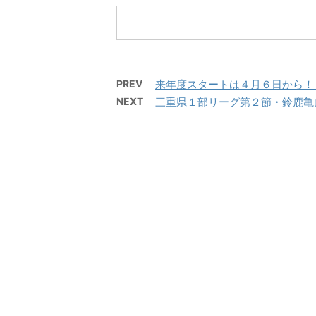
ー名またはメールアドレスパ
ー名
スワード ログイン状態を保存
スワ
する
す
PREV
来年度スタートは４月６日から！
NEXT
三重県１部リーグ第２節・鈴鹿亀