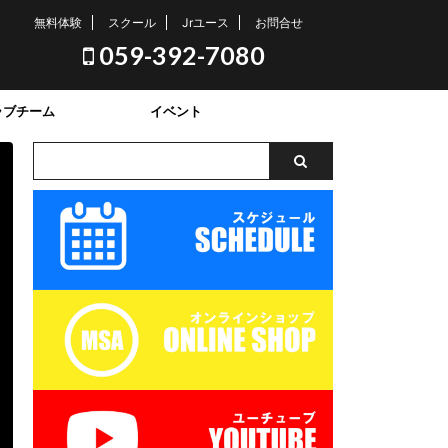
無料体験
スクール
Jrユース
お問合せ
059-392-7080
ラブチーム
イベント