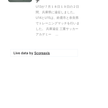
チ
U13が７月１８日１９日の２日
間、兵庫県に遠征しました。
U14とU15は、鈴鹿市と奈良県
でトレーニングマッチを行いま
した。 兵庫遠征 三重サッカー
アカデミー ...
Live data by
Scoreaxis