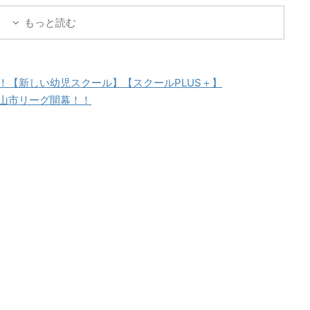
またはメールアドレスパ
ー名またはメールアドレスパ
もっと読む
ード ログイン状態を保存
スワード ログイン状態を保存
る
する
！【新しい幼児スクール】【スクールPLUS＋】
山市リーグ開幕！！