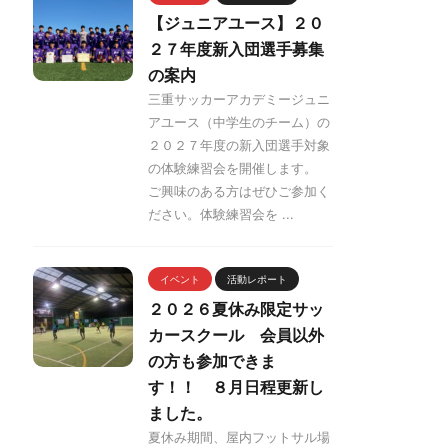
【ジュニアユース】２０
２７年度新入団選手募集
の案内
三重サッカーアカデミージュニ
アユース（中学生のチーム）の
２０２７年度の新入団選手対象
の体験練習会を開催します。
ご興味のある方はぜひご参加く
ださい。体験練習会を ...
イベント
活動レポート
２０２６夏休み限定サッ
カースクール 会員以外
の方も参加できま
す！！ ８月日程更新し
ました。
夏休み期間、屋内フットサル場