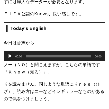
すには膨大なデーターが必要となります。
ＦＩＦＡ公認のKnows、良い感じです。
Today's English
今日は音声から
音
00:00
00:00
声
プ
ノー（ＮＯ）と聞こえますが、こちらの単語です
レ
「Ｋｎｏｗ（知る）」。
ー
ヤ
Ｋを読みません。同じような単語にＫｎｅｅ（ひ
ー
ざ）、読み方はニーなどイレギュラーなものがある
ので気をつけましょう。