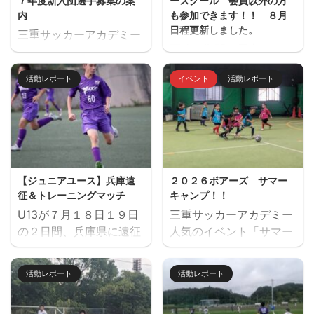
７年度新入団選手募集の案
ースクール 会員以外の方
内
も参加できます！！ ８月
日程更新しました。
三重サッカーアカデミー
夏休み期間、屋内フット
ジュニアユース（中学生
サル場「フットサーカス
のチーム）の２０２７年
活動レポート
イベント
活動レポート
鈴鹿」でミニサッカー中
度の新入団選手対象の体
心のストリートサッカー
験練習会を開催します。
的サッカースクールを開
ご興味のある方はぜひご
催します。毎回参加、１
参加ください。体験練習
回だけの参加OKと気軽
会を通して進路の選択肢
に参加できます。※参加
の一つとしてご検討いた
【ジュニアユース】兵庫遠
２０２６ボアーズ サマー
にはお申込みが必要で
だければと思います。体
征＆トレーニングマッチ
キャンプ！！
す。下のフォームからお
験会のお申込みはページ
U13が７月１８日１９日
三重サッカーアカデミー
申込みください。キャン
下にある申込フォームか
の２日間、兵庫県に遠征
人気のイベント「サマー
セル等ないようご予定を
らお願いいたします。 三
しました。 U14とU15
キャンプ」を７月２６日
ご確認の上お申し込みく
重サッカーアカデミージ
は、鈴鹿市と奈良県でト
（日）に開催します。 楽
ださい。 ウォーミングア
ュニアユースでは、選手
活動レポート
活動レポート
レーニングマッチを行い
しいゲームから本格的な
ップを兼ねた基礎技術練
の育成を第一とし、次の
ました。 兵庫遠征 三重
サッカーの練習、サッカ
習の後、たくさんミニサ
年代でさらなる飛躍がで