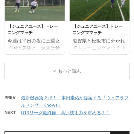
サッカーアカデミー 対
ー大会と盛りだくさんの
ッカーの試合を実施。そ
きるよう活動していま
FC VAIZE・高槻ジー
内容で、この夏最高の思
して毎日ベストプレヤー
す。 中学生年代で獲得す
グ・CAOS（大阪）・ハ
い出になること間違いな
を選出！！ 協賛：
べき技術や戦術の徹底・
ジャス（岡山）・FCファ
し！！ たくさんのご参加
Mreform 時間割： 小学
個々がもつストロングポ
【ジュニアユース】トレー
【ジュニアユース】トレー
ルトラーダ（広島）・
お待ちしております。
１ー３年生 １６：３０－
イント（長所）を磨く・
ニングマッチ
ニングママッチ
MIOびわこ滋賀・レイジ
【日時】７月２６日
１７：２０ 定員１２名程
そしてサッカーを楽しむ
今週は平日の夜に三重女
滋賀県と松阪市に分かれ
ェンド滋賀
（日）９：００（８：４
度 最少催行人数６ ...
...
子国体選抜と、週末は鈴
てトレーニングマッチ ト
https://miesocceracade
５開場）－１７：００
鹿市と津市に分かれてト
レーニングマッチ 三重サ
my.com/wp-
【会場】フットサーカス
レーニングマッチを実施
ッカーアカデミー 対
content/uploads/2026/
鈴鹿（屋内フットサルコ
しました。 トレーニング
ラドソン滋賀 三重サッカ
もっと読む
07/PXL_20260718_0801
ート） 【持ち物】サッカ
マッチ 三重サッカーアカ
ーアカデミー 対 ヴェ
22879.mp4 トレーニン
ーのできる格好・靴※・
デミー 対 三重女子国
ルデラッソ松阪
グマッチ 三重サッカーア
サッカーボール・飲み物
体 三重サッカーアカデミ
カデミー 対 鈴 ...
（大きめの水筒）・着替
PREV
最新機器第２弾！！本田圭佑が提案する「ウェアラブ
ー 対 ヴェルデラッソ
え（午後練習用）・サン
ルセンサーKnows」
松阪 三重サッカーアカデ
ダル・タオル・お弁当
ミー 対 津西高校
NEXT
U13リーグ最終節 高い技術力を求める！！
（冷房の効いたお部屋で
保管 ...