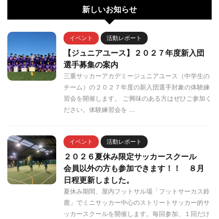
新しいお知らせ
イベント
活動レポート
【ジュニアユース】２０２７年度新入団
選手募集の案内
三重サッカーアカデミージュニアユース（中学生の
チーム）の２０２７年度の新入団選手対象の体験練
習会を開催します。 ご興味のある方はぜひご参加く
ださい。体験練習会を ...
イベント
活動レポート
２０２６夏休み限定サッカースクール
会員以外の方も参加できます！！ ８月
日程更新しました。
夏休み期間、屋内フットサル場「フットサーカス鈴
鹿」でミニサッカー中心のストリートサッカー的サ
ッカースクールを開催します。毎回参加、１回だけ