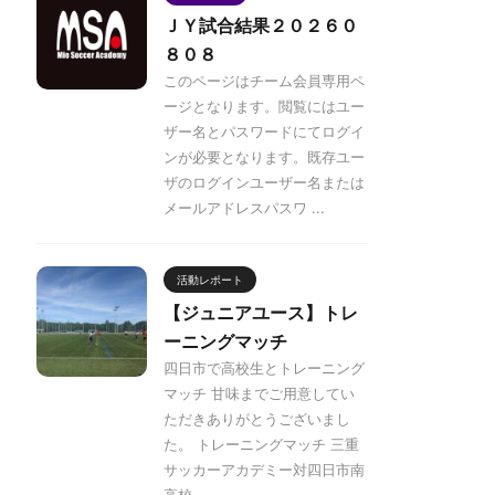
ＪＹ試合結果２０２６０
８０８
このページはチーム会員専用ペ
ージとなります。閲覧にはユー
ザー名とパスワードにてログイ
ンが必要となります。既存ユー
ザのログインユーザー名または
メールアドレスパスワ ...
活動レポート
【ジュニアユース】トレ
ーニングマッチ
四日市で高校生とトレーニング
マッチ 甘味までご用意してい
ただきありがとうございまし
た。 トレーニングマッチ 三重
サッカーアカデミー対四日市南
高校