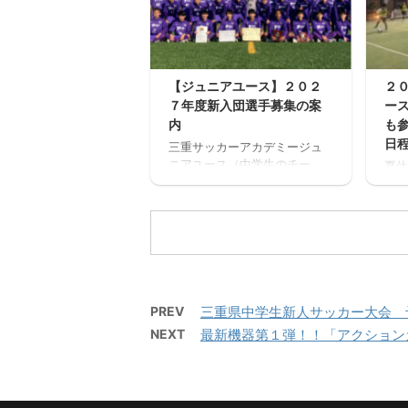
滋賀
豊川
アテ
ソ松
ミー
【ジュニアユース】２０２
２
７年度新入団選手募集の案
ー
内
も
日
三重サッカーアカデミージュ
ニアユース（中学生のチー
夏休
ム）の２０２７年度の新入団
場「
選手対象の体験練習会を開催
ミニ
します。 ご興味のある方はぜ
トサ
ひご参加ください。体験練習
ルを
会を通して進路の選択肢の一
１回
つとしてご検討いただければ
加で
と思います。体験会のお申込
みが
みはページ下にある申込フォ
から
PREV
三重県中学生新人サッカー大会 
ームからお願いいたします。
ンセ
NEXT
最新機器第１弾！！「アクション
三重サッカーアカデミージュ
確認
ニアユースでは、選手の育成
い。
を第一とし、次の年代でさら
ねた
なる飛躍ができるよう活動し
さん
ています。 中学生年代で獲得