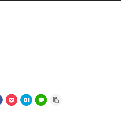
ュ
ー
ム
調
節
に
は
上
下
矢
印
キ
ー
を
使
っ
て
く
だ
さ
い。