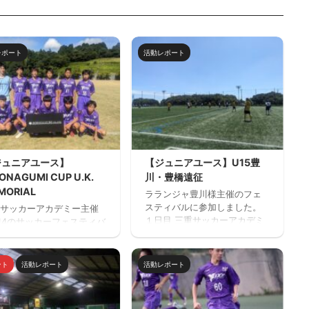
レポート
活動レポート
ジュニアユース】
【ジュニアユース】U15豊
ONAGUMI CUP U.K.
川・豊橋遠征
MORIAL
ラランジャ豊川様主催のフェ
スティバルに参加しました。
サッカーアカデミー主催
１日目 三重サッカーアカデミ
14のサッカーフェスティバ
ー対豊川高校 三重サッカーア
IRONAGUMI CUP U.K.
カデミー対修文学院高校 三重
MORIAL」を開催しまし
サッカーアカデミー対ルセー
 ２日間天然芝２面で対戦
ント
活動レポート
活動レポート
ロ京都 ２日目 三重サッカーア
した。 優勝：レイジェン
カデミー対アヴィエール所沢
賀 参加チーム サルファス
三重サッカーアカデミー対時
S（静岡）・レイジェンド