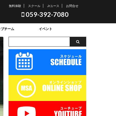
無料体験
スクール
Jrユース
お問合せ
059-392-7080
ラブチーム
イベント