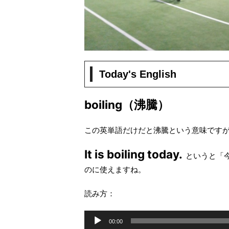
Today's English
boiling（沸騰）
この英単語だけだと沸騰という意味です
It is boiling today.
というと「
のに使えますね。
読み方：
音
00:00
声