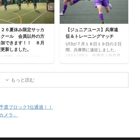
習館高校 三重サッカーアカデ
（滋賀県）・愛知FC・FC
ミー対エストレージャ
・緑FC（愛知県）・ヴィ
ィン三重・ヴェルデラッ
阪・三重サッカーアカデ
（三重）
０２６夏休み限定サッカ
【ジュニアユース】兵庫遠
スクール 会員以外の方
征＆トレーニングマッチ
参加できます！！ ８月
U13が７月１８日１９日の２日
程更新しました。
間、兵庫県に遠征しました。
U14とU15は、鈴鹿市と奈良県
み期間、屋内フットサル
でトレーニングマッチを行い
フットサーカス鈴鹿」で
ました。 兵庫遠征 三重サッカ
サッカー中心のストリー
ーアカデミー 対 FC VAIZE・
ッカー的サッカースクー
もっと読む
高槻ジーグ・CAOS（大阪）・
開催します。毎回参加、
ハジャス（岡山）・FCファル
だけの参加OKと気軽に参
トラーダ（広島）・MIOびわこ
きます。※参加にはお申込
滋賀・レイジェンド滋賀
必要です。下のフォーム
https://miesocceracademy.c
お申込みください。キャ
予選ブロック1位通過！！
om/wp-
ル等ないようご予定をご
カメラ」
content/uploads/2026/07/PX
の上お申し込みくださ
L_20260718_080122879.mp4
 ウォーミングアップを兼
トレーニングマッチ 三重サッ
基礎技術練習の後、たく
カーアカデミー 対 鈴 ...
ミニサッカーの試合を実