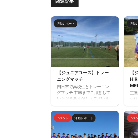
関連記事
活動レポート
活動
【ジュニアユース】トレー
【
ニングマッチ
HIR
ME
四日市で高校生とトレーニン
グマッチ 甘味までご用意して
三重
いただきありがとうございま
でU
した。 トレーニングマッチ 三
ル「H
重サッカーアカデミー対四日
ME
市南高校
た。
イベント
活動レポート
イベ
しま
ド滋
OR