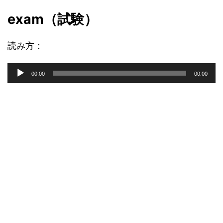
exam（試験）
読み方：
音
00:00
00:00
声
プ
レ
ー
ヤ
ー