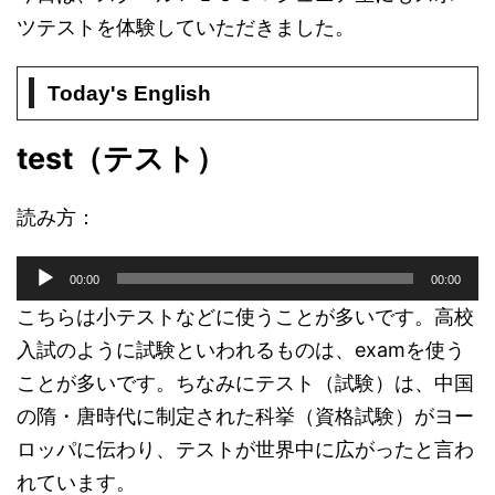
ツテストを体験していただきました。
Today's English
test（テスト）
読み方：
音
00:00
00:00
声
プ
こちらは小テストなどに使うことが多いです。高校
レ
入試のように試験といわれるものは、examを使う
ー
ことが多いです。ちなみにテスト（試験）は、中国
ヤ
ー
の隋・唐時代に制定された科挙（資格試験）がヨー
ロッパに伝わり、テストが世界中に広がったと言わ
れています。