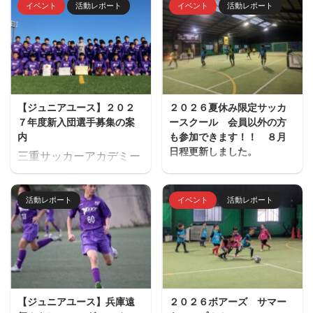
イベント
活動レポート
イベント
活動レポート
【ジュニアユース】２０２
２０２６夏休み限定サッカ
７年度新入団選手募集の案
ースクール 会員以外の方
内
も参加できます！！ ８月
日程更新しました。
三重サッカーアカデミー
夏休み期間、屋内フット
ジュニアユース（中学生
サル場「フットサーカス
のチーム）の２０２７年
活動レポート
イベント
活動レポート
鈴鹿」でミニサッカー中
度の新入団選手対象の体
心のストリートサッカー
験練習会を開催します。
的サッカースクールを開
ご興味のある方はぜひご
催します。毎回参加、１
参加ください。体験練習
回だけの参加OKと気軽
会を通して進路の選択肢
に参加できます。※参加
の一つとしてご検討いた
【ジュニアユース】兵庫遠
２０２６ボアーズ サマー
にはお申込みが必要で
だければと思います。体