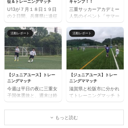
征＆トレーニングマッチ
キャンプ！！
す。下のフォームからお
験会のお申込みはページ
U13が７月１８日１９日
三重サッカーアカデミー
申込みください。キャン
下にある申込フォームか
の２日間、兵庫県に遠征
人気のイベント「サマー
セル等ないようご予定を
らお願いいたします。 三
しました。 U14とU15
キャンプ」を７月２６日
ご確認の上お申し込みく
重サッカーアカデミージ
は、鈴鹿市と奈良県でト
（日）に開催します。 楽
ださい。 ウォーミングア
ュニアユースでは、選手
活動レポート
活動レポート
レーニングマッチを行い
しいゲームから本格的な
ップを兼ねた基礎技術練
の育成を第一とし、次の
ました。 兵庫遠征 三重
サッカーの練習、サッカ
習の後、たくさんミニサ
年代でさらなる飛躍がで
サッカーアカデミー 対
ー大会と盛りだくさんの
ッカーの試合を実施。そ
きるよう活動していま
FC VAIZE・高槻ジー
内容で、この夏最高の思
して毎日ベストプレヤー
す。 中学生年代で獲得す
グ・CAOS（大阪）・ハ
い出になること間違いな
を選出！！ 協賛：
べき技術や戦術の徹底・
ジャス（岡山）・FCファ
し！！ たくさんのご参加
Mreform 時間割： 小学
個々がもつストロングポ
【ジュニアユース】トレー
【ジュニアユース】トレー
ルトラーダ（広島）・
お待ちしております。
１ー３年生 １６：３０－
イント（長所）を磨く・
ニングマッチ
ニングママッチ
MIOびわこ滋賀・レイジ
【日時】７月２６日
１７：２０ 定員１２名程
そしてサッカーを楽しむ
今週は平日の夜に三重女
滋賀県と松阪市に分かれ
ェンド滋賀
（日）９：００（８：４
度 最少催行人数６ ...
...
子国体選抜と、週末は鈴
てトレーニングマッチ ト
https://miesocceracade
５開場）－１７：００
鹿市と津市に分かれてト
レーニングマッチ 三重サ
my.com/wp-
【会場】フットサーカス
レーニングマッチを実施
ッカーアカデミー 対
content/uploads/2026/
鈴鹿（屋内フットサルコ
しました。 トレーニング
ラドソン滋賀 三重サッカ
もっと読む
07/PXL_20260718_0801
ート） 【持ち物】サッカ
マッチ 三重サッカーアカ
ーアカデミー 対 ヴェ
22879.mp4 トレーニン
ーのできる格好・靴※・