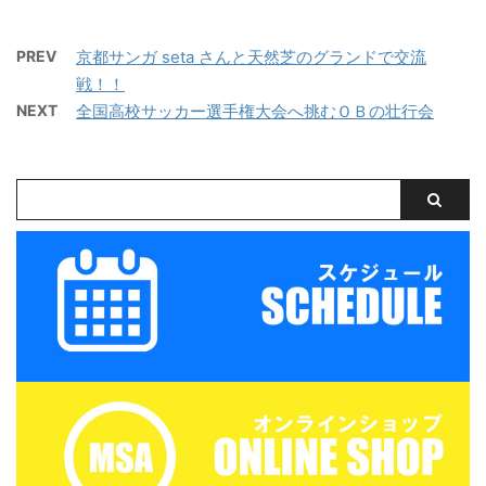
デミー 対 三重女子国
ルデラッソ松阪
グマッチ 三重サッカーア
サッカーボール・飲み物
体 三重サッカーアカデミ
カデミー 対 鈴 ...
（大きめの水筒）・着替
PREV
京都サンガ seta さんと天然芝のグランドで交流
ー 対 ヴェルデラッソ
え（午後練習用）・サン
戦！！
松阪 三重サッカーアカデ
ダル・タオル・お弁当
ミー 対 津西高校
NEXT
全国高校サッカー選手権大会へ挑むＯＢの壮行会
（冷房の効いたお部屋で
保管 ...