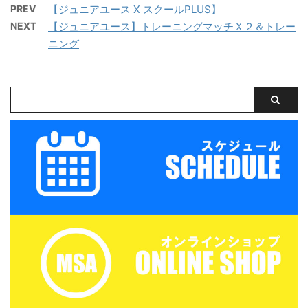
PREV
【ジュニアユース X スクールPLUS】
を保存する
を保存する
NEXT
【ジュニアユース】トレーニングマッチＸ２＆トレー
ニング