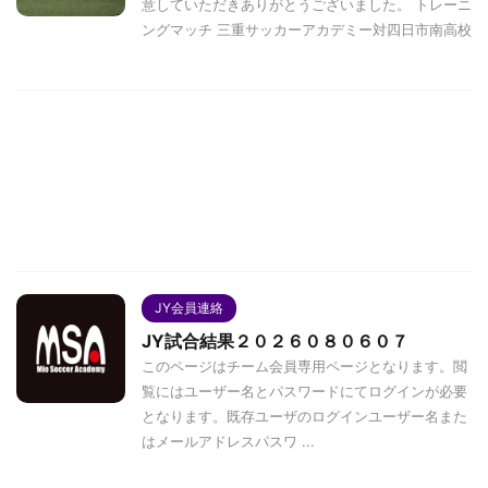
意していただきありがとうございました。 トレーニ
ングマッチ 三重サッカーアカデミー対四日市南高校
JY会員連絡
JY試合結果２０２６０８０６０７
このページはチーム会員専用ページとなります。閲
覧にはユーザー名とパスワードにてログインが必要
となります。既存ユーザのログインユーザー名また
はメールアドレスパスワ ...