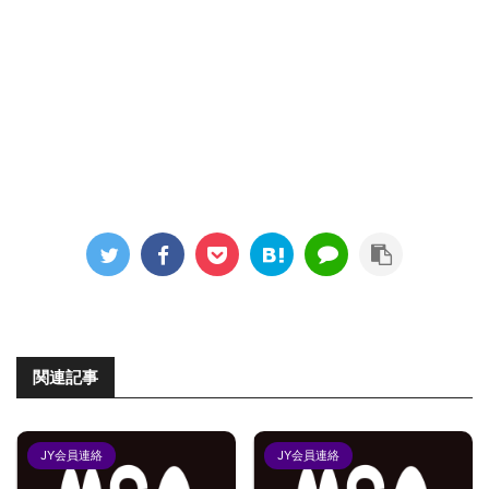
関連記事
JY会員連絡
JY会員連絡