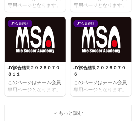
専用ページとなります。
専用ページとなります。
閲覧にはユーザー名とパ
閲覧にはユーザー名とパ
スワードにてログインが
スワードにてログインが
JY会員連絡
JY会員連絡
必要となります。既存ユ
必要となります。既存ユ
ーザのログインユーザー
ーザのログインユーザー
名またはメールアドレス
名またはメールアドレス
パスワード ログイン状態
パスワード ログイン状態
を保存する
を保存する
JY試合結果２０２６０７０
JY試合結果２０２６０７０
８１１
６
このページはチーム会員
このページはチーム会員
専用ページとなります。
専用ページとなります。
閲覧にはユーザー名とパ
閲覧にはユーザー名とパ
スワードにてログインが
スワードにてログインが
必要となります。既存ユ
必要となります。既存ユ
もっと読む
ーザのログインユーザー
ーザのログインユーザー
名またはメールアドレス
名またはメールアドレス
パスワード ログイン状態
パスワード ログイン状態