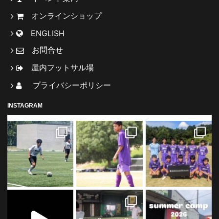
オンラインショップ
ENGLISH
お問合せ
屋内フットサル場
プライバシーポリシー
INSTAGRAM