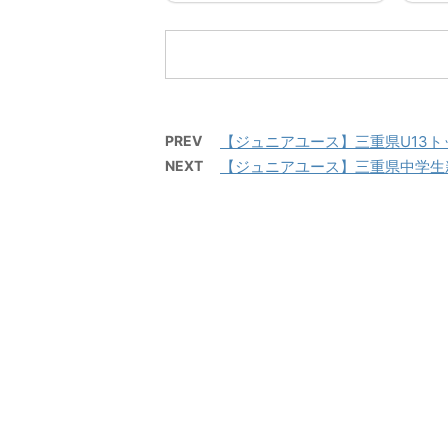
既存ユーザのログインユーザ
既存
ー名またはメールアドレスパ
ー名
スワード ログイン状態を保存
スワ
する
す
PREV
【ジュニアユース】三重県U13
NEXT
【ジュニアユース】三重県中学生