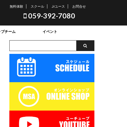
無料体験
スクール
Jrユース
お問合せ
059-392-7080
ラブチーム
イベント