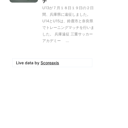
チ
U13が７月１８日１９日の２日
間、兵庫県に遠征しました。
U14とU15は、鈴鹿市と奈良県
でトレーニングマッチを行いま
した。 兵庫遠征 三重サッカー
アカデミー ...
Live data by
Scoreaxis