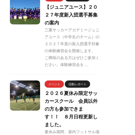
【ジュニアユース】２０
２７年度新入団選手募集
の案内
三重サッカーアカデミージュニ
アユース（中学生のチーム）の
２０２７年度の新入団選手対象
の体験練習会を開催します。
ご興味のある方はぜひご参加く
ださい。体験練習会を ...
イベント
活動レポート
２０２６夏休み限定サッ
カースクール 会員以外
の方も参加できま
す！！ ８月日程更新し
ました。
夏休み期間、屋内フットサル場