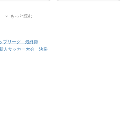
ユーザのログインユーザ
既存ユーザのログインユーザ
またはメールアドレスパ
ー名またはメールアドレスパ
もっと読む
ード ログイン状態を保存
スワード ログイン状態を保存
る
する
トップリーグ 最終節
新人サッカー大会 決勝