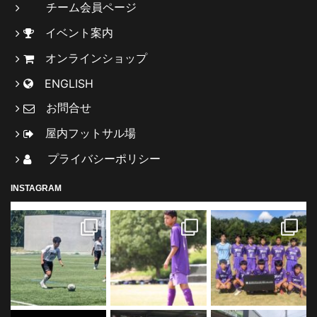
チーム会員ページ
イベント案内
オンラインショップ
ENGLISH
お問合せ
屋内フットサル場
プライバシーポリシー
INSTAGRAM