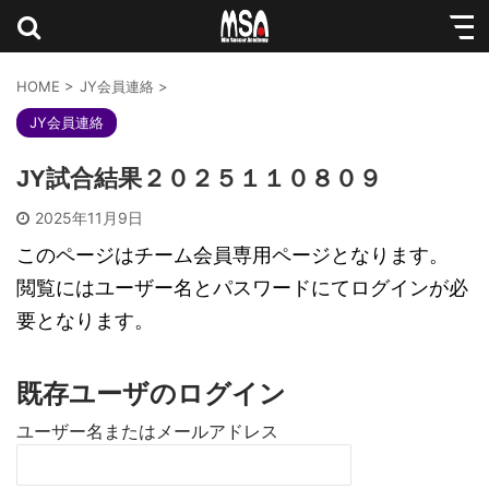
HOME
>
JY会員連絡
>
JY会員連絡
JY試合結果２０２５１１０８０９
2025年11月9日
このページはチーム会員専用ページとなります。
閲覧にはユーザー名とパスワードにてログインが必
要となります。
既存ユーザのログイン
ユーザー名またはメールアドレス