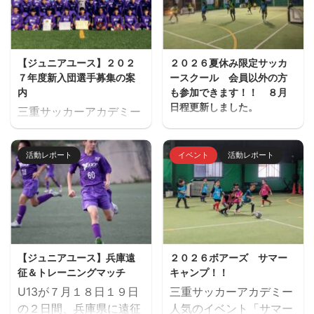
【ジュニアユース】２０２
２０２６夏休み限定サッカ
７年度新入団選手募集の案
ースクール 会員以外の方
内
も参加できます！！ ８月
日程更新しました。
三重サッカーアカデミー
夏休み期間、屋内フット
ジュニアユース（中学生
サル場「フットサーカス
のチーム）の２０２７年
活動レポート
イベント
活動レポート
鈴鹿」でミニサッカー中
度の新入団選手対象の体
心のストリートサッカー
験練習会を開催します。
的サッカースクールを開
ご興味のある方はぜひご
催します。毎回参加、１
参加ください。体験練習
回だけの参加OKと気軽
会を通して進路の選択肢
に参加できます。※参加
の一つとしてご検討いた
【ジュニアユース】兵庫遠
２０２６ボアーズ サマー
にはお申込みが必要で
だければと思います。体
征＆トレーニングマッチ
キャンプ！！
す。下のフォームからお
験会のお申込みはページ
U13が７月１８日１９日
三重サッカーアカデミー
申込みください。キャン
下にある申込フォームか
の２日間、兵庫県に遠征
人気のイベント「サマー
セル等ないようご予定を
らお願いいたします。 三