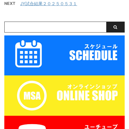
NEXT
JY試合結果２０２５０５３１
松阪 三重サッカーアカデ
ダル・タオル・お弁当
ミー 対 津西高校
（冷房の効いたお部屋で
保管 ...