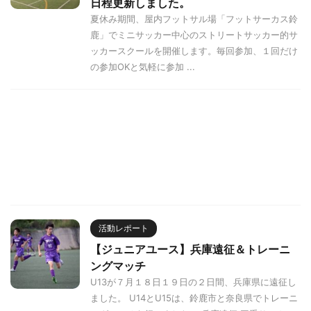
日程更新しました。
夏休み期間、屋内フットサル場「フットサーカス鈴
鹿」でミニサッカー中心のストリートサッカー的サ
ッカースクールを開催します。毎回参加、１回だけ
の参加OKと気軽に参加 ...
活動レポート
【ジュニアユース】兵庫遠征＆トレーニ
ングマッチ
U13が７月１８日１９日の２日間、兵庫県に遠征し
ました。 U14とU15は、鈴鹿市と奈良県でトレーニ