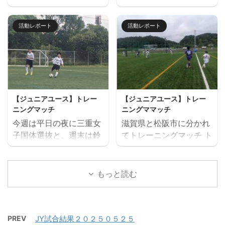
しました。 U14とU15
キャンプ」を７月２６日
ご確認の上お申し込みく
重サッカーアカデミージ
は、鈴鹿市と奈良県でト
（日）に開催します。 楽
ださい。 ウォーミングア
ュニアユースでは、選手
活動レポート
活動レポート
レーニングマッチを行い
しいゲームから本格的な
ップを兼ねた基礎技術練
の育成を第一とし、次の
ました。 兵庫遠征 三重
サッカーの練習、サッカ
習の後、たくさんミニサ
年代でさらなる飛躍がで
サッカーアカデミー 対
ー大会と盛りだくさんの
ッカーの試合を実施。そ
きるよう活動していま
FC VAIZE・高槻ジー
内容で、この夏最高の思
して毎日ベストプレヤー
す。 中学生年代で獲得す
グ・CAOS（大阪）・ハ
い出になること間違いな
を選出！！ 協賛：
べき技術や戦術の徹底・
ジャス（岡山）・FCファ
し！！ たくさんのご参加
Mreform 時間割： 小学
個々がもつストロングポ
【ジュニアユース】トレー
【ジュニアユース】トレー
ルトラーダ（広島）・
お待ちしております。
１ー３年生 １６：３０－
イント（長所）を磨く・
ニングマッチ
ニングママッチ
MIOびわこ滋賀・レイジ
【日時】７月２６日
１７：２０ 定員１２名程
そしてサッカーを楽しむ
今週は平日の夜に三重女
滋賀県と松阪市に分かれ
ェンド滋賀
（日）９：００（８：４
度 最少催行人数６ ...
...
子国体選抜と、週末は鈴
てトレーニングマッチ ト
https://miesocceracade
５開場）－１７：００
鹿市と津市に分かれてト
レーニングマッチ 三重サ
my.com/wp-
【会場】フットサーカス
レーニングマッチを実施
ッカーアカデミー 対
content/uploads/2026/
鈴鹿（屋内フットサルコ
しました。 トレーニング
ラドソン滋賀 三重サッカ
もっと読む
07/PXL_20260718_0801
ート） 【持ち物】サッカ
マッチ 三重サッカーアカ
ーアカデミー 対 ヴェ
22879.mp4 トレーニン
ーのできる格好・靴※・
デミー 対 三重女子国
ルデラッソ松阪
グマッチ 三重サッカーア
サッカーボール・飲み物
体 三重サッカーアカデミ
カデミー 対 鈴 ...
（大きめの水筒）・着替
PREV
JY試合結果２０２５０５２５
ー 対 ヴェルデラッソ
え（午後練習用）・サン