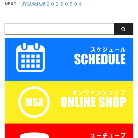
NEXT
JY試合結果２０２５０５０４
松阪 三重サッカーアカデ
ダル・タオル・お弁当
ミー 対 津西高校
（冷房の効いたお部屋で
保管 ...