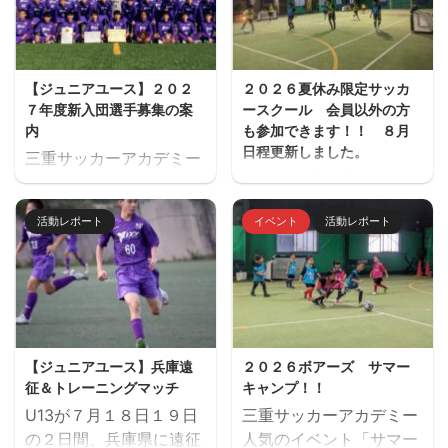
【ジュニアユース】２０２
２０２６夏休み限定サッカ
７年度新入団選手募集の案
ースクール 会員以外の方
内
も参加できます！！ ８月
日程更新しました。
三重サッカーアカデミー
夏休み期間、屋内フット
ジュニアユース（中学生
サル場「フットサーカス
のチーム）の２０２７年
活動レポート
イベント
活動レポート
鈴鹿」でミニサッカー中
度の新入団選手対象の体
心のストリートサッカー
験練習会を開催します。
的サッカースクールを開
ご興味のある方はぜひご
催します。毎回参加、１
参加ください。体験練習
回だけの参加OKと気軽
会を通して進路の選択肢
に参加できます。※参加
の一つとしてご検討いた
【ジュニアユース】兵庫遠
２０２６ボアーズ サマー
にはお申込みが必要で
だければと思います。体
征＆トレーニングマッチ
キャンプ！！
す。下のフォームからお
験会のお申込みはページ
U13が７月１８日１９日
三重サッカーアカデミー
申込みください。キャン
下にある申込フォームか
の２日間、兵庫県に遠征
人気のイベント「サマー
セル等ないようご予定を
らお願いいたします。 三