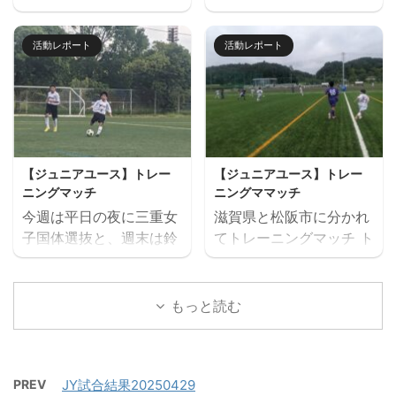
しました。 U14とU15
キャンプ」を７月２６日
ご確認の上お申し込みく
重サッカーアカデミージ
は、鈴鹿市と奈良県でト
（日）に開催します。 楽
ださい。 ウォーミングア
ュニアユースでは、選手
活動レポート
活動レポート
レーニングマッチを行い
しいゲームから本格的な
ップを兼ねた基礎技術練
の育成を第一とし、次の
ました。 兵庫遠征 三重
サッカーの練習、サッカ
習の後、たくさんミニサ
年代でさらなる飛躍がで
サッカーアカデミー 対
ー大会と盛りだくさんの
ッカーの試合を実施。そ
きるよう活動していま
FC VAIZE・高槻ジー
内容で、この夏最高の思
して毎日ベストプレヤー
す。 中学生年代で獲得す
グ・CAOS（大阪）・ハ
い出になること間違いな
を選出！！ 協賛：
べき技術や戦術の徹底・
ジャス（岡山）・FCファ
し！！ たくさんのご参加
Mreform 時間割： 小学
個々がもつストロングポ
【ジュニアユース】トレー
【ジュニアユース】トレー
ルトラーダ（広島）・
お待ちしております。
１ー３年生 １６：３０－
イント（長所）を磨く・
ニングマッチ
ニングママッチ
MIOびわこ滋賀・レイジ
【日時】７月２６日
１７：２０ 定員１２名程
そしてサッカーを楽しむ
今週は平日の夜に三重女
滋賀県と松阪市に分かれ
ェンド滋賀
（日）９：００（８：４
度 最少催行人数６ ...
...
子国体選抜と、週末は鈴
てトレーニングマッチ ト
https://miesocceracade
５開場）－１７：００
鹿市と津市に分かれてト
レーニングマッチ 三重サ
my.com/wp-
【会場】フットサーカス
レーニングマッチを実施
ッカーアカデミー 対
content/uploads/2026/
鈴鹿（屋内フットサルコ
しました。 トレーニング
ラドソン滋賀 三重サッカ
もっと読む
07/PXL_20260718_0801
ート） 【持ち物】サッカ
マッチ 三重サッカーアカ
ーアカデミー 対 ヴェ
22879.mp4 トレーニン
ーのできる格好・靴※・
デミー 対 三重女子国
ルデラッソ松阪
グマッチ 三重サッカーア
サッカーボール・飲み物
体 三重サッカーアカデミ
カデミー 対 鈴 ...
（大きめの水筒）・着替
PREV
JY試合結果20250429
ー 対 ヴェルデラッソ
え（午後練習用）・サン