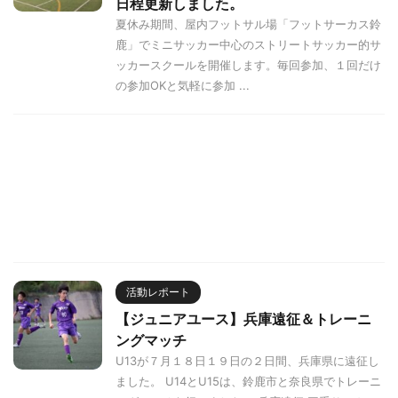
日程更新しました。
夏休み期間、屋内フットサル場「フットサーカス鈴
鹿」でミニサッカー中心のストリートサッカー的サ
ッカースクールを開催します。毎回参加、１回だけ
の参加OKと気軽に参加 ...
活動レポート
【ジュニアユース】兵庫遠征＆トレーニ
ングマッチ
U13が７月１８日１９日の２日間、兵庫県に遠征し
ました。 U14とU15は、鈴鹿市と奈良県でトレーニ