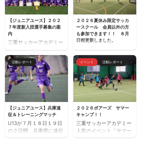
【ジュニアユース】２０２
２０２６夏休み限定サッカ
７年度新入団選手募集の案
ースクール 会員以外の方
内
も参加できます！！ ８月
日程更新しました。
三重サッカーアカデミー
夏休み期間、屋内フット
ジュニアユース（中学生
サル場「フットサーカス
のチーム）の２０２７年
活動レポート
イベント
活動レポート
鈴鹿」でミニサッカー中
度の新入団選手対象の体
心のストリートサッカー
験練習会を開催します。
的サッカースクールを開
ご興味のある方はぜひご
催します。毎回参加、１
参加ください。体験練習
回だけの参加OKと気軽
会を通して進路の選択肢
に参加できます。※参加
の一つとしてご検討いた
【ジュニアユース】兵庫遠
２０２６ボアーズ サマー
にはお申込みが必要で
だければと思います。体
征＆トレーニングマッチ
キャンプ！！
す。下のフォームからお
験会のお申込みはページ
U13が７月１８日１９日
三重サッカーアカデミー
申込みください。キャン
下にある申込フォームか
の２日間、兵庫県に遠征
人気のイベント「サマー
セル等ないようご予定を
らお願いいたします。 三
しました。 U14とU15
キャンプ」を７月２６日
ご確認の上お申し込みく
重サッカーアカデミージ