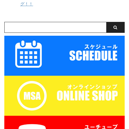
ミー 対 津西高校
グ！！
（冷房の効いたお部屋で
保管 ...