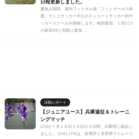
日程更新しました。
夏休み期間、屋内フットサル場「フットサーカス鈴
鹿」でミニサッカー中心のストリートサッカー的サ
ッカースクールを開催します。毎回参加、１回だけ
の参加OKと気軽に参加 ...
活動レポート
【ジュニアユース】兵庫遠征＆トレーニ
ングマッチ
U13が７月１８日１９日の２日間、兵庫県に遠征し
ました。 U14とU15は、鈴鹿市と奈良県でトレーニ