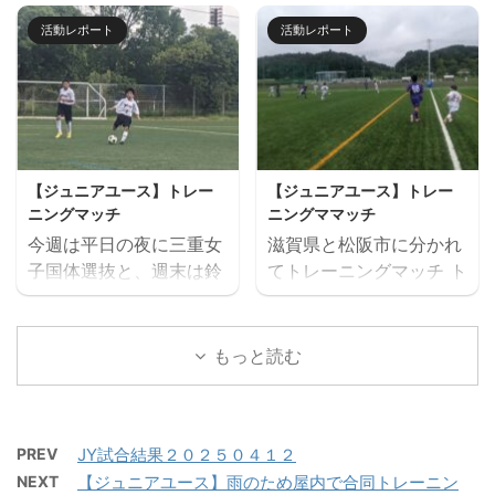
は、鈴鹿市と奈良県でト
（日）に開催します。 楽
ださい。 ウォーミングア
ュニアユースでは、選手
活動レポート
活動レポート
レーニングマッチを行い
しいゲームから本格的な
ップを兼ねた基礎技術練
の育成を第一とし、次の
ました。 兵庫遠征 三重
サッカーの練習、サッカ
習の後、たくさんミニサ
年代でさらなる飛躍がで
サッカーアカデミー 対
ー大会と盛りだくさんの
ッカーの試合を実施。そ
きるよう活動していま
FC VAIZE・高槻ジー
内容で、この夏最高の思
して毎日ベストプレヤー
す。 中学生年代で獲得す
グ・CAOS（大阪）・ハ
い出になること間違いな
を選出！！ 協賛：
べき技術や戦術の徹底・
ジャス（岡山）・FCファ
し！！ たくさんのご参加
Mreform 時間割： 小学
個々がもつストロングポ
【ジュニアユース】トレー
【ジュニアユース】トレー
ルトラーダ（広島）・
お待ちしております。
１ー３年生 １６：３０－
イント（長所）を磨く・
ニングマッチ
ニングママッチ
MIOびわこ滋賀・レイジ
【日時】７月２６日
１７：２０ 定員１２名程
そしてサッカーを楽しむ
今週は平日の夜に三重女
滋賀県と松阪市に分かれ
ェンド滋賀
（日）９：００（８：４
度 最少催行人数６ ...
...
子国体選抜と、週末は鈴
てトレーニングマッチ ト
https://miesocceracade
５開場）－１７：００
鹿市と津市に分かれてト
レーニングマッチ 三重サ
my.com/wp-
【会場】フットサーカス
レーニングマッチを実施
ッカーアカデミー 対
content/uploads/2026/
鈴鹿（屋内フットサルコ
しました。 トレーニング
ラドソン滋賀 三重サッカ
もっと読む
07/PXL_20260718_0801
ート） 【持ち物】サッカ
マッチ 三重サッカーアカ
ーアカデミー 対 ヴェ
22879.mp4 トレーニン
ーのできる格好・靴※・
デミー 対 三重女子国
ルデラッソ松阪
グマッチ 三重サッカーア
サッカーボール・飲み物
体 三重サッカーアカデミ
カデミー 対 鈴 ...
（大きめの水筒）・着替
PREV
JY試合結果２０２５０４１２
ー 対 ヴェルデラッソ
え（午後練習用）・サン
NEXT
【ジュニアユース】雨のため屋内で合同トレーニン
松阪 三重サッカーアカデ
ダル・タオル・お弁当