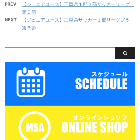
PREV
【ジュニアユース】三重県１部２部サッカーリーグ
を保存する
を保存する
第５節
NEXT
【ジュニアユース】三重県サッカー１部リーグU15
第６節