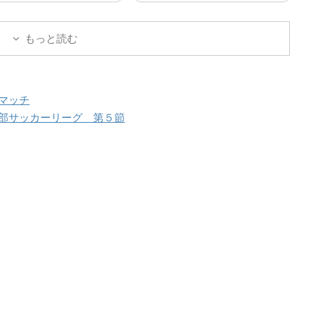
ユーザのログインユーザ
既存ユーザのログインユーザ
またはメールアドレスパ
ー名またはメールアドレスパ
もっと読む
ード ログイン状態を保存
スワード ログイン状態を保存
る
する
マッチ
部サッカーリーグ 第５節