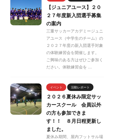
【ジュニアユース】２０
２７年度新入団選手募集
の案内
三重サッカーアカデミージュニ
アユース（中学生のチーム）の
２０２７年度の新入団選手対象
の体験練習会を開催します。
ご興味のある方はぜひご参加く
ださい。体験練習会を ...
イベント
活動レポート
２０２６夏休み限定サッ
カースクール 会員以外
の方も参加できま
す！！ ８月日程更新し
ました。
夏休み期間、屋内フットサル場