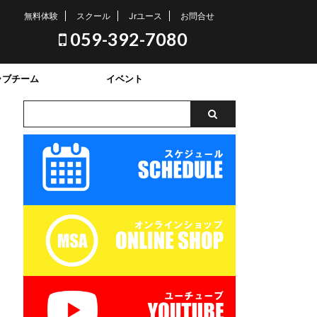
無料体験
スクール
Jrユース
お問合せ
059-392-7080
ラブチーム
イベント