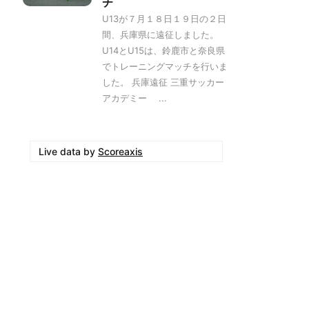
チ
U13が７月１８日１９日の２日
間、兵庫県に遠征しました。
U14とU15は、鈴鹿市と奈良県
でトレーニングマッチを行いま
した。 兵庫遠征 三重サッカー
アカデミー ...
Live data by
Scoreaxis