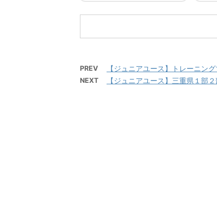
既存ユーザのログインユーザ
既存
ー名またはメールアドレスパ
ー名
スワード ログイン状態を保存
スワ
する
す
PREV
【ジュニアユース】トレーニング
NEXT
【ジュニアユース】三重県１部２