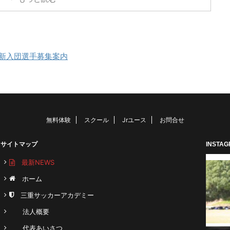
ヴェルデラッソ松阪 三重
カーアカデミー 対 津
校
新入団選手募集案内
無料体験
スクール
Jrユース
お問合せ
サイトマップ
INSTA
最新NEWS
ホーム
三重サッカーアカデミー
法人概要
代表あいさつ