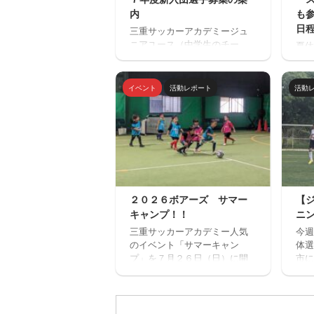
内
も
日
三重サッカーアカデミージュ
ニアユース（中学生のチー
夏休
ム）の２０２７年度の新入団
場「
選手対象の体験練習会を開催
ミニ
します。 ご興味のある方はぜ
トサ
イベント
活動レポート
活動
ひご参加ください。体験練習
ルを
会を通して進路の選択肢の一
１回
つとしてご検討いただければ
加で
と思います。体験会のお申込
みが
みはページ下にある申込フォ
から
ームからお願いいたします。
ンセ
三重サッカーアカデミージュ
確認
ニアユースでは、選手の育成
い。
２０２６ボアーズ サマー
【
を第一とし、次の年代でさら
ねた
キャンプ！！
ニ
なる飛躍ができるよう活動し
さん
ています。 中学生年代で獲得
三重サッカーアカデミー人気
今週
施。
すべき技術や戦術の徹底・
のイベント「サマーキャン
体選
ーを
個々がもつストロングポイン
プ」を７月２６日（日）に開
市に
時間
ト（長所）を磨く・そしてサ
催します。 楽しいゲームから
ッチ
６：
ッカーを楽しむ ...
本格的なサッカーの練習、サ
ニン
２名
ッカー大会と盛りだくさんの
カデ
内容で、この夏最高の思い出
三