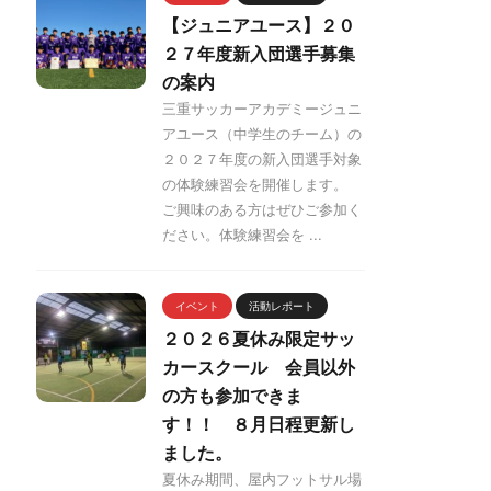
【ジュニアユース】２０
２７年度新入団選手募集
の案内
三重サッカーアカデミージュニ
アユース（中学生のチーム）の
２０２７年度の新入団選手対象
の体験練習会を開催します。
ご興味のある方はぜひご参加く
ださい。体験練習会を ...
イベント
活動レポート
２０２６夏休み限定サッ
カースクール 会員以外
の方も参加できま
す！！ ８月日程更新し
ました。
夏休み期間、屋内フットサル場