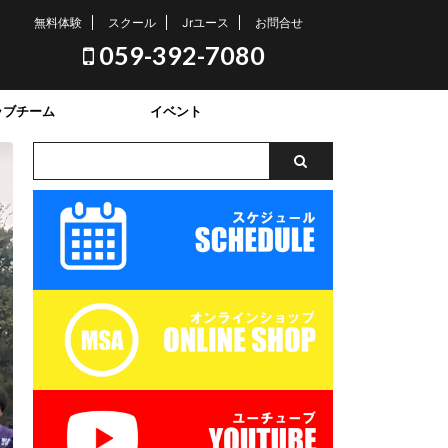
無料体験
スクール
Jrユース
お問合せ
059-392-7080
ラブチーム
イベント