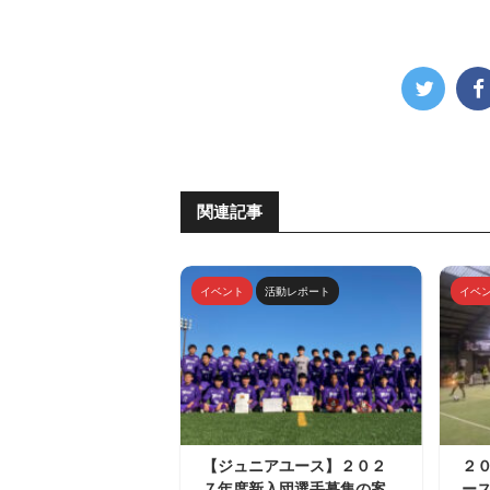
関連記事
イベント
活動レポート
イベ
【ジュニアユース】２０２
２
７年度新入団選手募集の案
ー