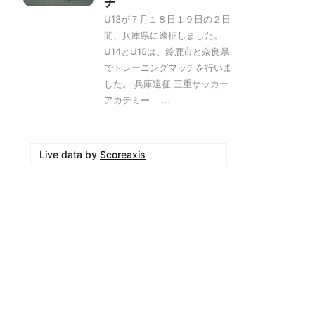
チ
U13が７月１８日１９日の２日
間、兵庫県に遠征しました。
U14とU15は、鈴鹿市と奈良県
でトレーニングマッチを行いま
した。 兵庫遠征 三重サッカー
アカデミー ...
Live data by
Scoreaxis