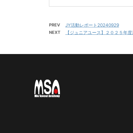
になること間違いなし！！ た
対 
くさんのご参加お待ちしてお
サッ
ります。 【日時】７月２６日
西高
（日）９：００（８：４５開
PREV
JY活動レポート20240929
場）－１７：００ 【会場】フ
NEXT
【ジュニアユース】２０２５年度
ットサーカス鈴鹿（屋内フッ
トサルコート） 【持ち物】サ
ッカーのできる格好・靴※・サ
ッカーボール・飲み物（大き
めの水筒）・着替え（午後練
習用）・サンダル・タオル・
お弁当（冷房の効いたお部屋
で保管 ...