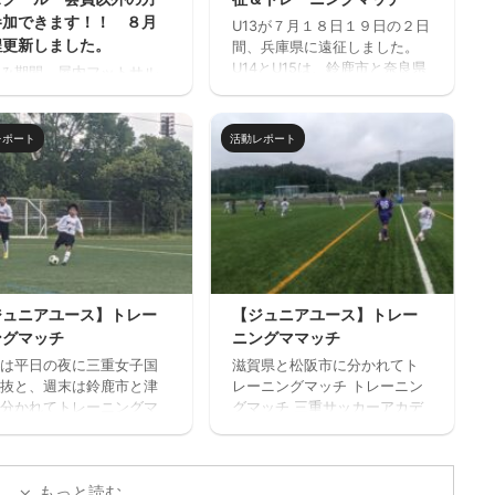
参加できます！！ ８月
U13が７月１８日１９日の２日
程更新しました。
間、兵庫県に遠征しました。
U14とU15は、鈴鹿市と奈良県
み期間、屋内フットサル
でトレーニングマッチを行い
フットサーカス鈴鹿」で
ました。 兵庫遠征 三重サッカ
サッカー中心のストリー
ーアカデミー 対 FC VAIZE・
ッカー的サッカースクー
レポート
活動レポート
高槻ジーグ・CAOS（大阪）・
開催します。毎回参加、
ハジャス（岡山）・FCファル
だけの参加OKと気軽に参
トラーダ（広島）・MIOびわこ
きます。※参加にはお申込
滋賀・レイジェンド滋賀
必要です。下のフォーム
https://miesocceracademy.c
お申込みください。キャ
om/wp-
ル等ないようご予定をご
content/uploads/2026/07/PX
の上お申し込みくださ
L_20260718_080122879.mp4
 ウォーミングアップを兼
ジュニアユース】トレー
【ジュニアユース】トレー
トレーニングマッチ 三重サッ
基礎技術練習の後、たく
ングマッチ
ニングママッチ
カーアカデミー 対 鈴 ...
ミニサッカーの試合を実
は平日の夜に三重女子国
滋賀県と松阪市に分かれてト
そして毎日ベストプレヤ
抜と、週末は鈴鹿市と津
レーニングマッチ トレーニン
選出！！ 協賛：Mreform
分かれてトレーニングマ
グマッチ 三重サッカーアカデ
割： 小学１ー３年生 １
を実施しました。 トレー
ミー 対 ラドソン滋賀 三重
３０－１７：２０ 定員１
グマッチ 三重サッカーア
サッカーアカデミー 対 ヴ
程度 最少催行人数６ ...
ミー 対 三重女子国体
ェルデラッソ松阪
もっと読む
重サッカーアカデミー