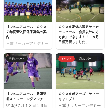
【ジュニアユース】２０２
２０２６夏休み限定サッカ
７年度新入団選手募集の案
ースクール 会員以外の方
内
も参加できます！！ ８月
日程更新しました。
三重サッカーアカデミー
夏休み期間、屋内フット
ジュニアユース（中学生
サル場「フットサーカス
のチーム）の２０２７年
活動レポート
イベント
活動レポート
鈴鹿」でミニサッカー中
度の新入団選手対象の体
心のストリートサッカー
験練習会を開催します。
的サッカースクールを開
ご興味のある方はぜひご
催します。毎回参加、１
参加ください。体験練習
回だけの参加OKと気軽
会を通して進路の選択肢
に参加できます。※参加
の一つとしてご検討いた
【ジュニアユース】兵庫遠
２０２６ボアーズ サマー
にはお申込みが必要で
だければと思います。体
征＆トレーニングマッチ
キャンプ！！
す。下のフォームからお
験会のお申込みはページ
U13が７月１８日１９日
三重サッカーアカデミー
申込みください。キャン
下にある申込フォームか