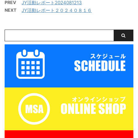
PREV
JY活動レポート2024081213
ー 対 ヴェルデラッソ
え（午後練習用）・サン
NEXT
JY活動レポート２０２４０８１６
松阪 三重サッカーアカデ
ダル・タオル・お弁当
ミー 対 津西高校
（冷房の効いたお部屋で
保管 ...