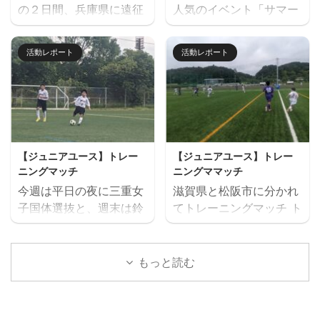
の２日間、兵庫県に遠征
人気のイベント「サマー
セル等ないようご予定を
らお願いいたします。 三
しました。 U14とU15
キャンプ」を７月２６日
ご確認の上お申し込みく
重サッカーアカデミージ
は、鈴鹿市と奈良県でト
（日）に開催します。 楽
ださい。 ウォーミングア
ュニアユースでは、選手
活動レポート
活動レポート
レーニングマッチを行い
しいゲームから本格的な
ップを兼ねた基礎技術練
の育成を第一とし、次の
ました。 兵庫遠征 三重
サッカーの練習、サッカ
習の後、たくさんミニサ
年代でさらなる飛躍がで
サッカーアカデミー 対
ー大会と盛りだくさんの
ッカーの試合を実施。そ
きるよう活動していま
FC VAIZE・高槻ジー
内容で、この夏最高の思
して毎日ベストプレヤー
す。 中学生年代で獲得す
グ・CAOS（大阪）・ハ
い出になること間違いな
を選出！！ 協賛：
べき技術や戦術の徹底・
ジャス（岡山）・FCファ
し！！ たくさんのご参加
Mreform 時間割： 小学
個々がもつストロングポ
【ジュニアユース】トレー
【ジュニアユース】トレー
ルトラーダ（広島）・
お待ちしております。
１ー３年生 １６：３０－
イント（長所）を磨く・
ニングマッチ
ニングママッチ
MIOびわこ滋賀・レイジ
【日時】７月２６日
１７：２０ 定員１２名程
そしてサッカーを楽しむ
今週は平日の夜に三重女
滋賀県と松阪市に分かれ
ェンド滋賀
（日）９：００（８：４
度 最少催行人数６ ...
...
子国体選抜と、週末は鈴
てトレーニングマッチ ト
https://miesocceracade
５開場）－１７：００
鹿市と津市に分かれてト
レーニングマッチ 三重サ
my.com/wp-
【会場】フットサーカス
レーニングマッチを実施
ッカーアカデミー 対
content/uploads/2026/
鈴鹿（屋内フットサルコ
しました。 トレーニング
ラドソン滋賀 三重サッカ
もっと読む
07/PXL_20260718_0801
ート） 【持ち物】サッカ
マッチ 三重サッカーアカ
ーアカデミー 対 ヴェ
22879.mp4 トレーニン
ーのできる格好・靴※・
デミー 対 三重女子国
ルデラッソ松阪
グマッチ 三重サッカーア
サッカーボール・飲み物
体 三重サッカーアカデミ
カデミー 対 鈴 ...
（大きめの水筒）・着替