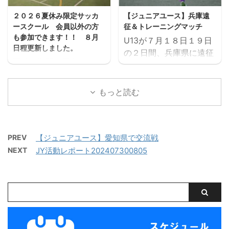
の一つとしてご検討いた
ヴィエール所沢 三重サッ
２０２６夏休み限定サッカ
【ジュニアユース】兵庫遠
だければと思います。体
カーアカデミー対時習館
ースクール 会員以外の方
征＆トレーニングマッチ
験会のお申込みはページ
高校 三重サッカーアカデ
も参加できます！！ ８月
U13が７月１８日１９日
下にある申込フォームか
ミー対エストレージャ
日程更新しました。
の２日間、兵庫県に遠征
らお願いいたします。 三
夏休み期間、屋内フット
しました。 U14とU15
重サッカーアカデミージ
サル場「フットサーカス
は、鈴鹿市と奈良県でト
ュニアユースでは、選手
鈴鹿」でミニサッカー中
レーニングマッチを行い
もっと読む
の育成を第一とし、次の
心のストリートサッカー
ました。 兵庫遠征 三重
年代でさらなる飛躍がで
的サッカースクールを開
サッカーアカデミー 対
きるよう活動していま
催します。毎回参加、１
FC VAIZE・高槻ジー
す。 中学生年代で獲得す
回だけの参加OKと気軽
PREV
【ジュニアユース】愛知県で交流戦
グ・CAOS（大阪）・ハ
べき技術や戦術の徹底・
に参加できます。※参加
NEXT
JY活動レポート202407300805
ジャス（岡山）・FCファ
個々がもつストロングポ
にはお申込みが必要で
ルトラーダ（広島）・
イント（長所）を磨く・
す。下のフォームからお
MIOびわこ滋賀・レイジ
そしてサッカーを楽しむ
申込みください。キャン
ェンド滋賀
...
セル等ないようご予定を
https://miesocceracade
ご確認の上お申し込みく
my.com/wp-
ださい。 ウォーミングア
content/uploads/2026/