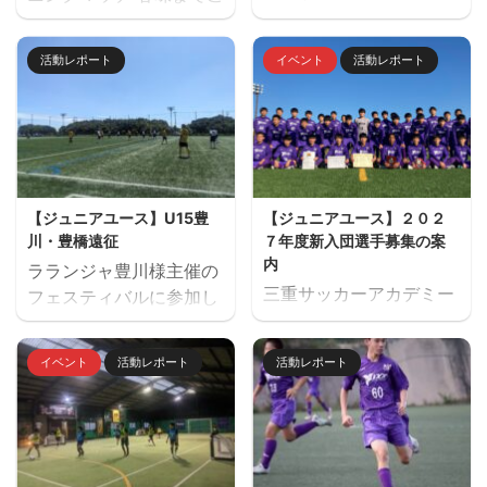
主催でU14のサッカーフ
用意していただきありが
ェスティバル
とうございました。 トレ
活動レポート
イベント
活動レポート
「HIRONAGUMI CUP
ーニングマッチ 三重サッ
U.K. MEMORIAL」を開
カーアカデミー対四日市
催しました。 ２日間天然
南高校
芝２面で対戦しました。
優勝：レイジェンド滋賀
参加チーム サルファス
【ジュニアユース】U15豊
【ジュニアユース】２０２
ORS（静岡）・レイジェ
川・豊橋遠征
７年度新入団選手募集の案
ンド滋賀（滋賀県）・愛
内
ラランジャ豊川様主催の
知FC・FC豊川・緑
三重サッカーアカデミー
フェスティバルに参加し
FC（愛知県）・ヴィアテ
ジュニアユース（中学生
ました。 １日目 三重サ
ィン三重・ヴェルデラッ
のチーム）の２０２７年
ッカーアカデミー対豊川
ソ松阪・三重サッカーア
イベント
活動レポート
活動レポート
度の新入団選手対象の体
高校 三重サッカーアカデ
カデミー（三重）
験練習会を開催します。
ミー対修文学院高校 三重
ご興味のある方はぜひご
サッカーアカデミー対ル
参加ください。体験練習
セーロ京都 ２日目 三重
会を通して進路の選択肢
サッカーアカデミー対ア