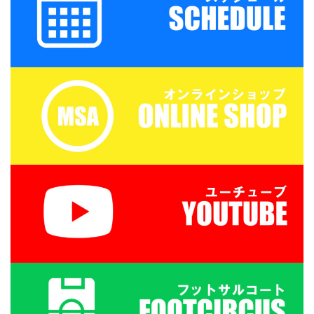
ップを兼ねた基礎技術練
07/PXL_20260718_0801
習の後、たくさんミニサ
22879.mp4 トレーニン
ッカーの試合を実施。そ
グマッチ 三重サッカーア
して毎日ベストプレヤー
カデミー 対 鈴 ...
を選出！！ 協賛：
Mreform 時間割： 小学
１ー３年生 １６：３０－
１７：２０ 定員１２名程
度 最少催行人数６ ...