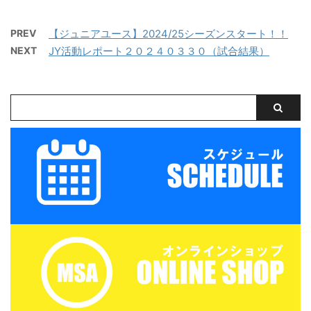
名またはメールアドレス
名またはメールアドレス
パスワード ログイン状態
パスワード ログイン状態
PREV
【ジュニアユース】2024/25シーズンスタート！！
を保存する
を保存する
NEXT
JY活動レポート２０２４０３３０（試合結果）