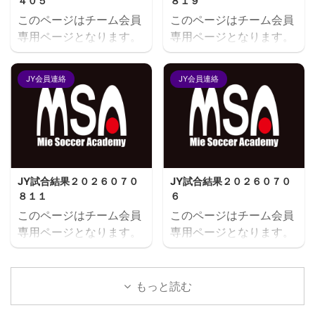
４０５
８１９
このページはチーム会員
このページはチーム会員
専用ページとなります。
専用ページとなります。
閲覧にはユーザー名とパ
閲覧にはユーザー名とパ
スワードにてログインが
スワードにてログインが
JY会員連絡
JY会員連絡
必要となります。既存ユ
必要となります。既存ユ
ーザのログインユーザー
ーザのログインユーザー
名またはメールアドレス
名またはメールアドレス
パスワード ログイン状態
パスワード ログイン状態
を保存する
を保存する
JY試合結果２０２６０７０
JY試合結果２０２６０７０
８１１
６
このページはチーム会員
このページはチーム会員
専用ページとなります。
専用ページとなります。
閲覧にはユーザー名とパ
閲覧にはユーザー名とパ
スワードにてログインが
スワードにてログインが
必要となります。既存ユ
必要となります。既存ユ
もっと読む
ーザのログインユーザー
ーザのログインユーザー