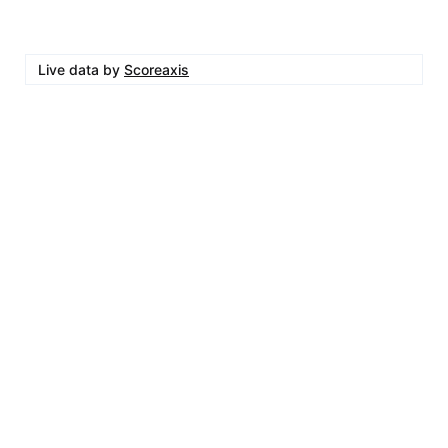
Live data by
Scoreaxis