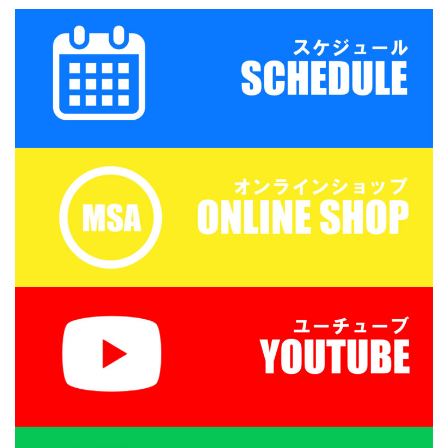
my.com/wp-
【会場】フットサーカス
content/uploads/2026/
鈴鹿（屋内フットサルコ
07/PXL_20260718_0801
ート） 【持ち物】サッカ
22879.mp4 トレーニン
ーのできる格好・靴※・
グマッチ 三重サッカーア
サッカーボール・飲み物
カデミー 対 鈴 ...
（大きめの水筒）・着替
え（午後練習用）・サン
ダル・タオル・お弁当
（冷房の効いたお部屋で
保管 ...