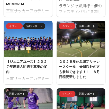
MEMORIAL
ラランジャ豊川様主催の
三重サッカーアカデミー
フェスティバルに参加し
主催でU14のサッカーフ
ました。 １日目 三重サ
ェスティバル
ッカーアカデミー対豊川
イベント
活動レポート
イベント
活動レポート
「HIRONAGUMI CUP
高校 三重サッカーアカデ
U.K. MEMORIAL」を開
ミー対修文学院高校 三重
催しました。 ２日間天然
サッカーアカデミー対ル
芝２面で対戦しました。
セーロ京都 ２日目 三重
優勝：レイジェンド滋賀
サッカーアカデミー対ア
参加チーム サルファス
ヴィエール所沢 三重サッ
【ジュニアユース】２０２
２０２６夏休み限定サッカ
ORS（静岡）・レイジェ
カーアカデミー対時習館
７年度新入団選手募集の案
ースクール 会員以外の方
ンド滋賀（滋賀県）・愛
高校 三重サッカーアカデ
内
も参加できます！！ ８月
知FC・FC豊川・緑
ミー対エストレージャ
日程更新しました。
三重サッカーアカデミー
FC（愛知県）・ヴィアテ
夏休み期間、屋内フット
ジュニアユース（中学生
ィン三重・ヴェルデラッ
サル場「フットサーカス
のチーム）の２０２７年
ソ松阪・三重サッカーア
活動レポート
イベント
活動レポート
鈴鹿」でミニサッカー中
度の新入団選手対象の体
カデミー（三重）
心のストリートサッカー
験練習会を開催します。
的サッカースクールを開
ご興味のある方はぜひご