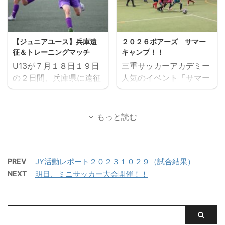
催します。毎回参加、１
参加ください。体験練習
回だけの参加OKと気軽
会を通して進路の選択肢
に参加できます。※参加
の一つとしてご検討いた
【ジュニアユース】兵庫遠
２０２６ボアーズ サマー
にはお申込みが必要で
だければと思います。体
征＆トレーニングマッチ
キャンプ！！
す。下のフォームからお
験会のお申込みはページ
U13が７月１８日１９日
三重サッカーアカデミー
申込みください。キャン
下にある申込フォームか
の２日間、兵庫県に遠征
人気のイベント「サマー
セル等ないようご予定を
らお願いいたします。 三
しました。 U14とU15
キャンプ」を７月２６日
ご確認の上お申し込みく
重サッカーアカデミージ
は、鈴鹿市と奈良県でト
（日）に開催します。 楽
ださい。 ウォーミングア
ュニアユースでは、選手
レーニングマッチを行い
しいゲームから本格的な
ップを兼ねた基礎技術練
もっと読む
の育成を第一とし、次の
ました。 兵庫遠征 三重
サッカーの練習、サッカ
習の後、たくさんミニサ
年代でさらなる飛躍がで
サッカーアカデミー 対
ー大会と盛りだくさんの
ッカーの試合を実施。そ
きるよう活動していま
FC VAIZE・高槻ジー
内容で、この夏最高の思
して毎日ベストプレヤー
す。 中学生年代で獲得す
PREV
JY活動レポート２０２３１０２９（試合結果）
グ・CAOS（大阪）・ハ
い出になること間違いな
を選出！！ 協賛：
べき技術や戦術の徹底・
NEXT
明日、ミニサッカー大会開催！！
ジャス（岡山）・FCファ
し！！ たくさんのご参加
Mreform 時間割： 小学
個々がもつストロングポ
ルトラーダ（広島）・
お待ちしております。
１ー３年生 １６：３０－
イント（長所）を磨く・
MIOびわこ滋賀・レイジ
【日時】７月２６日
１７：２０ 定員１２名程
そしてサッカーを楽しむ
ェンド滋賀
（日）９：００（８：４
度 最少催行人数６ ...
...
https://miesocceracade
５開場）－１７：００