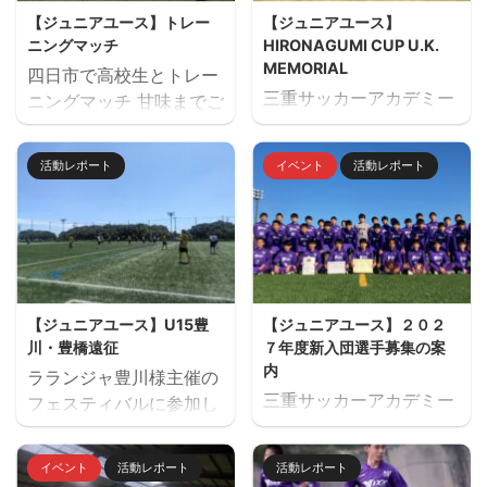
【ジュニアユース】トレー
【ジュニアユース】
ニングマッチ
HIRONAGUMI CUP U.K.
MEMORIAL
四日市で高校生とトレー
三重サッカーアカデミー
ニングマッチ 甘味までご
主催でU14のサッカーフ
用意していただきありが
ェスティバル
とうございました。 トレ
活動レポート
イベント
活動レポート
「HIRONAGUMI CUP
ーニングマッチ 三重サッ
U.K. MEMORIAL」を開
カーアカデミー対四日市
催しました。 ２日間天然
南高校
芝２面で対戦しました。
優勝：レイジェンド滋賀
参加チーム サルファス
【ジュニアユース】U15豊
【ジュニアユース】２０２
ORS（静岡）・レイジェ
川・豊橋遠征
７年度新入団選手募集の案
ンド滋賀（滋賀県）・愛
内
ラランジャ豊川様主催の
知FC・FC豊川・緑
三重サッカーアカデミー
フェスティバルに参加し
FC（愛知県）・ヴィアテ
ジュニアユース（中学生
ました。 １日目 三重サ
ィン三重・ヴェルデラッ
のチーム）の２０２７年
ッカーアカデミー対豊川
ソ松阪・三重サッカーア
イベント
活動レポート
活動レポート
度の新入団選手対象の体
高校 三重サッカーアカデ