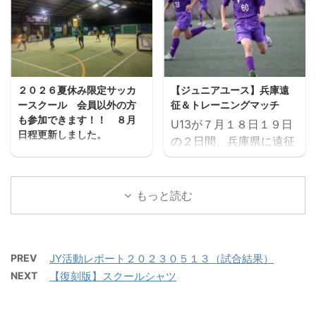
カデミー（三重）
験練習会を開催します。
ミー対修文学院高校 三重
ご興味のある方はぜひご
サッカーアカデミー対ル
参加ください。体験練習
セーロ京都 ２日目 三重
会を通して進路の選択肢
サッカーアカデミー対ア
の一つとしてご検討いた
ヴィエール所沢 三重サッ
２０２６夏休み限定サッカ
【ジュニアユース】兵庫遠
だければと思います。体
カーアカデミー対時習館
ースクール 会員以外の方
征＆トレーニングマッチ
験会のお申込みはページ
高校 三重サッカーアカデ
も参加できます！！ ８月
U13が７月１８日１９日
下にある申込フォームか
ミー対エストレージャ
日程更新しました。
の２日間、兵庫県に遠征
らお願いいたします。 三
夏休み期間、屋内フット
しました。 U14とU15
重サッカーアカデミージ
サル場「フットサーカス
は、鈴鹿市と奈良県でト
ュニアユースでは、選手
鈴鹿」でミニサッカー中
レーニングマッチを行い
もっと読む
の育成を第一とし、次の
心のストリートサッカー
ました。 兵庫遠征 三重
年代でさらなる飛躍がで
的サッカースクールを開
サッカーアカデミー 対
きるよう活動していま
催します。毎回参加、１
FC VAIZE・高槻ジー
す。 中学生年代で獲得す
回だけの参加OKと気軽
PREV
JY活動レポート２０２３０５１３（試合結果）
グ・CAOS（大阪）・ハ
べき技術や戦術の徹底・
に参加できます。※参加
NEXT
【復刻版】スクールシャツ
ジャス（岡山）・FCファ
個々がもつストロングポ
にはお申込みが必要で
ルトラーダ（広島）・
イント（長所）を磨く・
す。下のフォームからお
MIOびわこ滋賀・レイジ
そしてサッカーを楽しむ