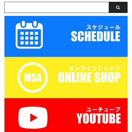
申込みください。キャン
ェンド滋賀
...
セル等ないようご予定を
https://miesocceracade
ご確認の上お申し込みく
my.com/wp-
ださい。 ウォーミングア
content/uploads/2026/
ップを兼ねた基礎技術練
07/PXL_20260718_0801
習の後、たくさんミニサ
22879.mp4 トレーニン
ッカーの試合を実施。そ
グマッチ 三重サッカーア
して毎日ベストプレヤー
カデミー 対 鈴 ...
を選出！！ 協賛：
Mreform 時間割： 小学
１ー３年生 １６：３０－
１７：２０ 定員１２名程
度 最少催行人数６ ...