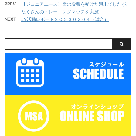
PREV
【ジュニアユース】雪の影響を受けた週末でしたが、
を保存する
を保存する
たくさんのトレーニングマッチを実施
NEXT
JY活動レポート２０２３０２０４（試合）