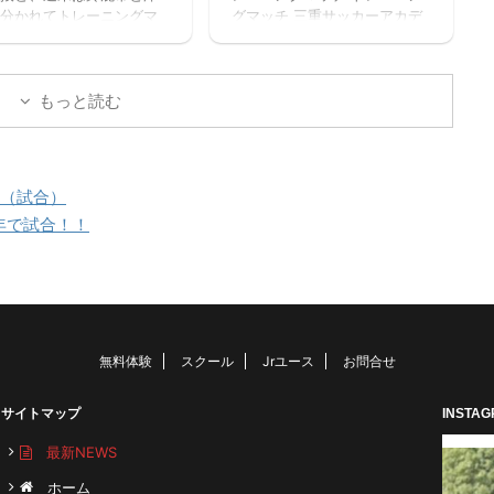
分かれてトレーニングマ
グマッチ 三重サッカーアカデ
割： 小学１ー３年生 １
を実施しました。 トレー
ミー 対 ラドソン滋賀 三重
３０－１７：２０ 定員１
グマッチ 三重サッカーア
サッカーアカデミー 対 ヴ
程度 最少催行人数６ ...
ミー 対 三重女子国体
ェルデラッソ松阪
もっと読む
重サッカーアカデミー
ヴェルデラッソ松阪 三重
カーアカデミー 対 津
校
１（試合）
年で試合！！
無料体験
スクール
Jrユース
お問合せ
サイトマップ
INSTA
最新NEWS
ホーム