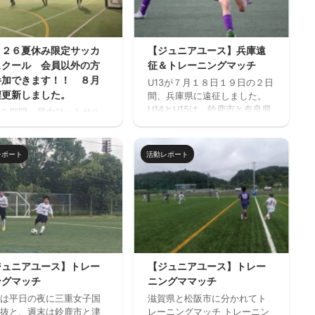
０２６夏休み限定サッカ
【ジュニアユース】兵庫遠
スクール 会員以外の方
征＆トレーニングマッチ
参加できます！！ ８月
U13が７月１８日１９日の２日
程更新しました。
間、兵庫県に遠征しました。
U14とU15は、鈴鹿市と奈良県
み期間、屋内フットサル
でトレーニングマッチを行い
フットサーカス鈴鹿」で
ました。 兵庫遠征 三重サッカ
サッカー中心のストリー
ーアカデミー 対 FC VAIZE・
ッカー的サッカースクー
レポート
活動レポート
高槻ジーグ・CAOS（大阪）・
開催します。毎回参加、
ハジャス（岡山）・FCファル
だけの参加OKと気軽に参
トラーダ（広島）・MIOびわこ
きます。※参加にはお申込
滋賀・レイジェンド滋賀
必要です。下のフォーム
https://miesocceracademy.c
お申込みください。キャ
om/wp-
ル等ないようご予定をご
content/uploads/2026/07/PX
の上お申し込みくださ
L_20260718_080122879.mp4
 ウォーミングアップを兼
ジュニアユース】トレー
【ジュニアユース】トレー
トレーニングマッチ 三重サッ
基礎技術練習の後、たく
ングマッチ
ニングママッチ
カーアカデミー 対 鈴 ...
ミニサッカーの試合を実
は平日の夜に三重女子国
滋賀県と松阪市に分かれてト
そして毎日ベストプレヤ
抜と、週末は鈴鹿市と津
レーニングマッチ トレーニン
選出！！ 協賛：Mreform