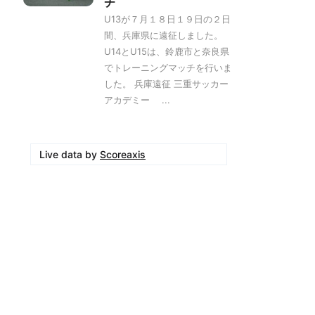
チ
U13が７月１８日１９日の２日
間、兵庫県に遠征しました。
U14とU15は、鈴鹿市と奈良県
でトレーニングマッチを行いま
した。 兵庫遠征 三重サッカー
アカデミー ...
Live data by
Scoreaxis