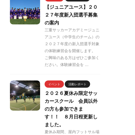
【ジュニアユース】２０
２７年度新入団選手募集
の案内
三重サッカーアカデミージュニ
アユース（中学生のチーム）の
２０２７年度の新入団選手対象
の体験練習会を開催します。
ご興味のある方はぜひご参加く
ださい。体験練習会を ...
イベント
活動レポート
２０２６夏休み限定サッ
カースクール 会員以外
の方も参加できま
す！！ ８月日程更新し
ました。
夏休み期間、屋内フットサル場