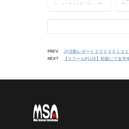
個々がもつストロングポイン
プ」を７月２６日（日）に開
市に
時間
ト（長所）を磨く・そしてサ
催します。 楽しいゲームから
ッチ
６：
ッカーを楽しむ ...
本格的なサッカーの練習、サ
ニン
２名
ッカー大会と盛りだくさんの
カデ
内容で、この夏最高の思い出
三
になること間違いなし！！ た
対 
くさんのご参加お待ちしてお
サッ
ります。 【日時】７月２６日
西高
（日）９：００（８：４５開
PREV
JY活動レポート２０２３０１２
場）－１７：００ 【会場】フ
NEXT
【スクールPLUS】松阪にて全学
ットサーカス鈴鹿（屋内フッ
トサルコート） 【持ち物】サ
ッカーのできる格好・靴※・サ
ッカーボール・飲み物（大き
めの水筒）・着替え（午後練
習用）・サンダル・タオル・
お弁当（冷房の効いたお部屋
で保管 ...