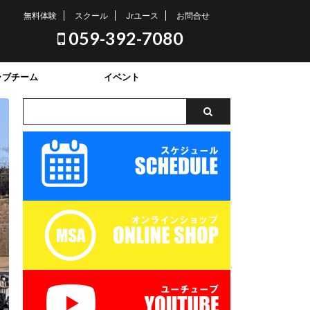
無料体験
スクール
Jrユース
お問合せ
059-392-7080
ラブチーム
イベント