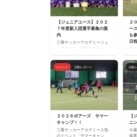
【ジュニアユース】２０２
２
７年度新入団選手募集の案
ー
内
も
日
三重サッカーアカデミージュ
ニアユース（中学生のチー
夏休
ム）の２０２７年度の新入団
場「
選手対象の体験練習会を開催
ミニ
します。 ご興味のある方はぜ
トサ
イベント
活動レポート
活動
ひご参加ください。体験練習
ルを
会を通して進路の選択肢の一
１回
つとしてご検討いただければ
加で
と思います。体験会のお申込
みが
みはページ下にある申込フォ
から
ームからお願いいたします。
ンセ
三重サッカーアカデミージュ
確認
ニアユースでは、選手の育成
い。
２０２６ボアーズ サマー
【
を第一とし、次の年代でさら
ねた
キャンプ！！
ニ
なる飛躍ができるよう活動し
さん
ています。 中学生年代で獲得
三重サッカーアカデミー人気
今週
施。
すべき技術や戦術の徹底・
のイベント「サマーキャン
体選
ーを