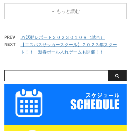
レーニングマッチを実施
ッカーアカデミー 対
content/uploads/2026/
鈴鹿（屋内フットサルコ
しました。 トレーニング
ラドソン滋賀 三重サッカ
もっと読む
07/PXL_20260718_0801
ート） 【持ち物】サッカ
マッチ 三重サッカーアカ
ーアカデミー 対 ヴェ
22879.mp4 トレーニン
ーのできる格好・靴※・
デミー 対 三重女子国
ルデラッソ松阪
グマッチ 三重サッカーア
サッカーボール・飲み物
体 三重サッカーアカデミ
カデミー 対 鈴 ...
（大きめの水筒）・着替
PREV
JY活動レポート２０２３０１０８（試合）
ー 対 ヴェルデラッソ
え（午後練習用）・サン
NEXT
【エスパスサッカースクール】２０２３年スター
松阪 三重サッカーアカデ
ダル・タオル・お弁当
ミー 対 津西高校
ト！！ 新春ボール入れゲームも開催！！
（冷房の効いたお部屋で
保管 ...