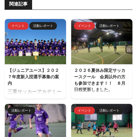
関連記事
イベント
活動レポート
イベント
活動レポート
【ジュニアユース】２０２
２０２６夏休み限定サッカ
７年度新入団選手募集の案
ースクール 会員以外の方
内
も参加できます！！ ８月
日程更新しました。
三重サッカーアカデミー
夏休み期間、屋内フット
ジュニアユース（中学生
サル場「フットサーカス
のチーム）の２０２７年
活動レポート
イベント
活動レポート
鈴鹿」でミニサッカー中
度の新入団選手対象の体
心のストリートサッカー
験練習会を開催します。
的サッカースクールを開
ご興味のある方はぜひご
催します。毎回参加、１
参加ください。体験練習