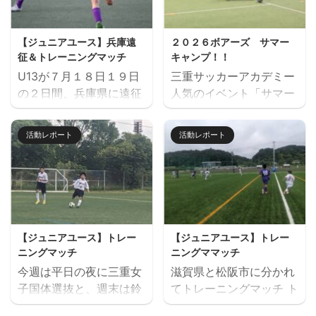
回だけの参加OKと気軽
会を通して進路の選択肢
に参加できます。※参加
の一つとしてご検討いた
【ジュニアユース】兵庫遠
２０２６ボアーズ サマー
にはお申込みが必要で
だければと思います。体
征＆トレーニングマッチ
キャンプ！！
す。下のフォームからお
験会のお申込みはページ
U13が７月１８日１９日
三重サッカーアカデミー
申込みください。キャン
下にある申込フォームか
の２日間、兵庫県に遠征
人気のイベント「サマー
セル等ないようご予定を
らお願いいたします。 三
しました。 U14とU15
キャンプ」を７月２６日
ご確認の上お申し込みく
重サッカーアカデミージ
は、鈴鹿市と奈良県でト
（日）に開催します。 楽
ださい。 ウォーミングア
ュニアユースでは、選手
活動レポート
活動レポート
レーニングマッチを行い
しいゲームから本格的な
ップを兼ねた基礎技術練
の育成を第一とし、次の
ました。 兵庫遠征 三重
サッカーの練習、サッカ
習の後、たくさんミニサ
年代でさらなる飛躍がで
サッカーアカデミー 対
ー大会と盛りだくさんの
ッカーの試合を実施。そ
きるよう活動していま
FC VAIZE・高槻ジー
内容で、この夏最高の思
して毎日ベストプレヤー
す。 中学生年代で獲得す
グ・CAOS（大阪）・ハ
い出になること間違いな
を選出！！ 協賛：
べき技術や戦術の徹底・
ジャス（岡山）・FCファ
し！！ たくさんのご参加
Mreform 時間割： 小学
個々がもつストロングポ
【ジュニアユース】トレー
【ジュニアユース】トレー
ルトラーダ（広島）・
お待ちしております。
１ー３年生 １６：３０－
イント（長所）を磨く・
ニングマッチ
ニングママッチ
MIOびわこ滋賀・レイジ
【日時】７月２６日
１７：２０ 定員１２名程
そしてサッカーを楽しむ
今週は平日の夜に三重女
滋賀県と松阪市に分かれ
ェンド滋賀
（日）９：００（８：４
度 最少催行人数６ ...
...
子国体選抜と、週末は鈴
てトレーニングマッチ ト
https://miesocceracade
５開場）－１７：００
鹿市と津市に分かれてト
レーニングマッチ 三重サ
my.com/wp-
【会場】フットサーカス