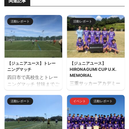
関連記事
活動レポート
活動レポート
【ジュニアユース】トレー
【ジュニアユース】
ニングマッチ
HIRONAGUMI CUP U.K.
MEMORIAL
四日市で高校生とトレー
三重サッカーアカデミー
ニングマッチ 甘味までご
主催でU14のサッカーフ
用意していただきありが
ェスティバル
とうございました。 トレ
活動レポート
イベント
活動レポート
「HIRONAGUMI CUP
ーニングマッチ 三重サッ
U.K. MEMORIAL」を開
カーアカデミー対四日市
催しました。 ２日間天然
南高校
芝２面で対戦しました。