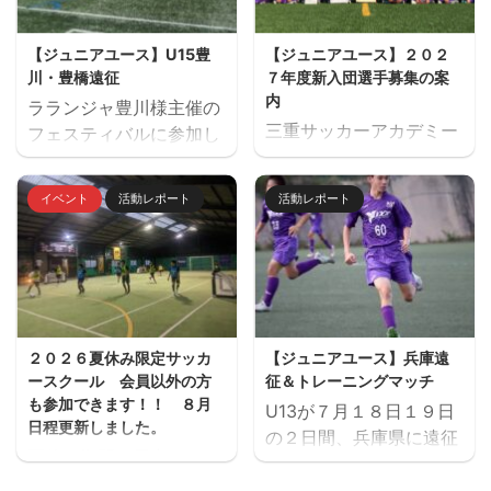
優勝：レイジェンド滋賀
参加チーム サルファス
【ジュニアユース】U15豊
【ジュニアユース】２０２
ORS（静岡）・レイジェ
川・豊橋遠征
７年度新入団選手募集の案
ンド滋賀（滋賀県）・愛
内
ラランジャ豊川様主催の
知FC・FC豊川・緑
三重サッカーアカデミー
フェスティバルに参加し
FC（愛知県）・ヴィアテ
ジュニアユース（中学生
ました。 １日目 三重サ
ィン三重・ヴェルデラッ
のチーム）の２０２７年
ッカーアカデミー対豊川
ソ松阪・三重サッカーア
イベント
活動レポート
活動レポート
度の新入団選手対象の体
高校 三重サッカーアカデ
カデミー（三重）
験練習会を開催します。
ミー対修文学院高校 三重
ご興味のある方はぜひご
サッカーアカデミー対ル
参加ください。体験練習
セーロ京都 ２日目 三重
会を通して進路の選択肢
サッカーアカデミー対ア
の一つとしてご検討いた
ヴィエール所沢 三重サッ
２０２６夏休み限定サッカ
【ジュニアユース】兵庫遠
だければと思います。体
カーアカデミー対時習館
ースクール 会員以外の方
征＆トレーニングマッチ
験会のお申込みはページ
高校 三重サッカーアカデ
も参加できます！！ ８月
U13が７月１８日１９日
下にある申込フォームか
ミー対エストレージャ
日程更新しました。
の２日間、兵庫県に遠征
らお願いいたします。 三
夏休み期間、屋内フット
しました。 U14とU15
重サッカーアカデミージ
サル場「フットサーカス
は、鈴鹿市と奈良県でト