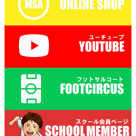
１ー３年生 １６：３０－
１７：２０ 定員１２名程
度 最少催行人数６ ...