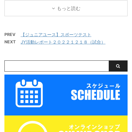
ュニアユースでは、選手
鈴鹿」でミニサッカー中
レーニングマッチを行い
もっと読む
の育成を第一とし、次の
心のストリートサッカー
ました。 兵庫遠征 三重
年代でさらなる飛躍がで
的サッカースクールを開
サッカーアカデミー 対
きるよう活動していま
催します。毎回参加、１
FC VAIZE・高槻ジー
す。 中学生年代で獲得す
回だけの参加OKと気軽
PREV
【ジュニアユース】スポーツテスト
グ・CAOS（大阪）・ハ
べき技術や戦術の徹底・
に参加できます。※参加
NEXT
JY活動レポート２０２２１２１８（試合）
ジャス（岡山）・FCファ
個々がもつストロングポ
にはお申込みが必要で
ルトラーダ（広島）・
イント（長所）を磨く・
す。下のフォームからお
MIOびわこ滋賀・レイジ
そしてサッカーを楽しむ
申込みください。キャン
ェンド滋賀
...
セル等ないようご予定を
https://miesocceracade
ご確認の上お申し込みく
my.com/wp-
ださい。 ウォーミングア
content/uploads/2026/
ップを兼ねた基礎技術練
07/PXL_20260718_0801
習の後、たくさんミニサ
22879.mp4 トレーニン
ッカーの試合を実施。そ
グマッチ 三重サッカーア
して毎日ベストプレヤー
カデミー 対 鈴 ...
を選出！！ 協賛：
Mreform 時間割： 小学